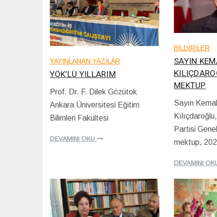
BİLDİRİLER
SAYIN KEM
YAYINLANAN YAZILAR
KILIÇDARO
YÖK’LÜ YILLARIM
MEKTUP
Prof. Dr. F. Dilek Gözütok
0
Sayın Kema
Ankara Üniversitesi Eğitim
3
1
Kılıçdaroğlu
/
Bilimleri Fakültesi
8
1
/
Partisi Gene
0
0
DEVAMINI OKU
mektup, 20
/
6
2
/
0
2
DEVAMINI OK
2
0
3
2
3