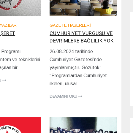
GAZETE HABERLERİ
YAZILAR
CUMHURİYET VURGUSU VE
AŞERET
DEVRİMLERE BAĞLILIK YOK
26.08.2024 tarihinde
 Programı
2
Cumhuriyet Gazetesi’nde
ntem ve tekniklerini
7
/
yayınlanmıştır. Gözütok:
aşılan bir
0
“Programlardan Cumhuriyet
8
U
/
ilkeleri, ulusal
2
0
DEVAMINI OKU
2
4