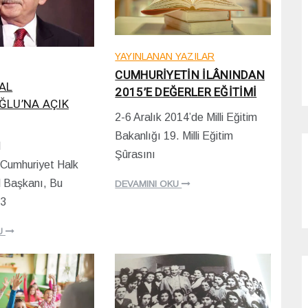
YAYINLANAN YAZILAR
CUMHURİYETİN İLÂNINDAN
AL
2015’E DEĞERLER EĞİTİMİ
ĞLU’NA AÇIK
2-6 Aralık 2014’de Milli Eğitim
0
Bakanlığı 19. Milli Eğitim
8
l
/
Şûrasını
1
,Cumhuriyet Halk
2
l Başkanı, Bu
DEVAMINI OKU
/
2
23
0
2
U
2