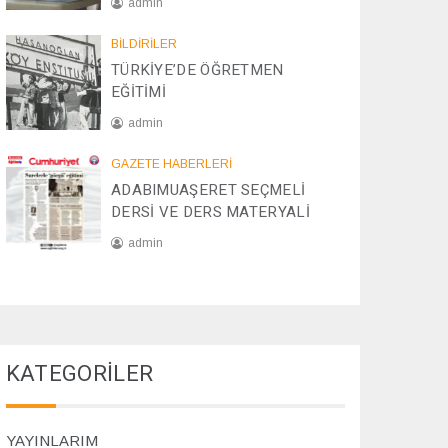
admin
/
2
0
BİLDİRİLER
0
8
TÜRKİYE’DE ÖĞRETMEN
2
/
EĞİTİMİ
5
1
2
admin
/
2
2
GAZETE HABERLERİ
0
8
ADABIMUAŞERET SEÇMELİ
2
/
DERSİ VE DERS MATERYALİ
4
1
1
admin
/
2
0
0
7
2
/
4
1
1
KATEGORİLER
/
2
0
2
YAYINLARIM