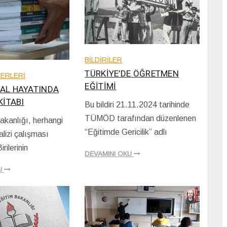
BİLDİRİLER
TÜRKİYE’DE ÖĞRETMEN
ERLERİ
EĞİTİMİ
AL HAYATINDA
KİTABI
Bu bildiri 21.11.2024 tarihinde
2
TÜMÖD tarafından düzenlenen
Bakanlığı, herhangi
8
/
“Eğitimde Gericilik” adlı
nalizi çalışması
1
rilerinin
1
DEVAMINI OKU
/
2
U
0
2
4