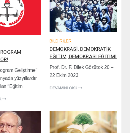
BİLDİRİLER
DEMOKRASİ, DEMOKRATİK
 PROGRAM
EĞİTİM, DEMOKRASİ EĞİTİMİ
YOR!
Prof. Dr. F. Dilek Gözütok 20 –
ogram Geliştirme”
2
22 Ekim 2023
3
ünyada yüzyıllardır
/
lan “Eğitim
1
DEVAMINI OKU
0
/
U
2
0
2
3