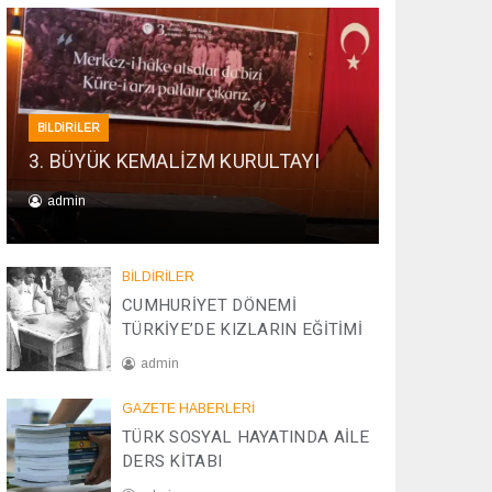
BİLDİRİLER
3. BÜYÜK KEMALİZM KURULTAYI
admin
0
1
BİLDİRİLER
/
CUMHURİYET DÖNEMİ
0
TÜRKİYE’DE KIZLARIN EĞİTİMİ
1
/
admin
2
0
2
GAZETE HABERLERİ
2
0
TÜRK SOSYAL HAYATINDA AİLE
6
/
DERS KİTABI
0
4