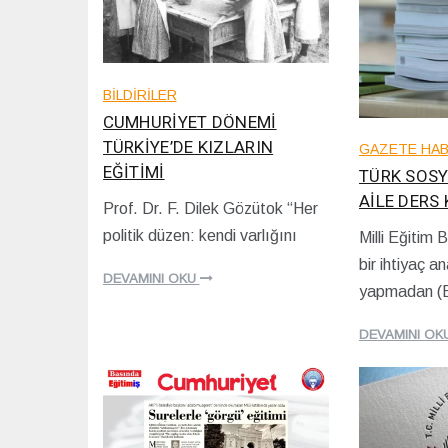
BİLDİRİLER
CUMHURİYET DÖNEMİ
TÜRKİYE’DE KIZLARIN
GAZETE HAB
EĞİTİMİ
TÜRK SOSY
AİLE DERS 
Prof. Dr. F. Dilek Gözütok “Her
2
politik düzen: kendi varlığını
Milli Eğitim 
0
0
/
bir ihtiyaç a
8
0
DEVAMINI OKU
/
yapmadan (Bi
4
1
/
2
2
DEVAMINI OK
/
0
2
2
0
5
2
4