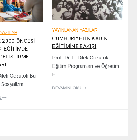
YAYINLANAN YAZILAR
YAZILAR
CUMHURİYETİN KADIN
E 2000 ÖNCESİ
EĞİTİMİNE BAKIŞI
I EĞİTİMDE
GELİŞTİRME
Prof. Dr. F. Dilek Gözütok
1
ARI
Eğitim Programları ve Öğretim
3
/
E.
 Dilek Gözütok Bu
0
e Sosyalizm
8
DEVAMINI OKU
/
2
U
0
2
2