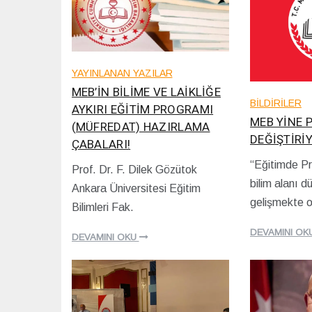
YAYINLANAN YAZILAR
MEB’İN BİLİME VE LAİKLİĞE
BİLDİRİLER
AYKIRI EĞİTİM PROGRAMI
MEB YİNE
(MÜFREDAT) HAZIRLAMA
DEĞİŞTİRİ
ÇABALARI!
“Eğitimde Pr
Prof. Dr. F. Dilek Gözütok
0
0
bilim alanı d
4
Ankara Üniversitesi Eğitim
3
/
gelişmekte o
/
Bilimleri Fak.
1
0
2
6
DEVAMINI OK
/
DEVAMINI OKU
/
2
2
0
0
2
2
3
4