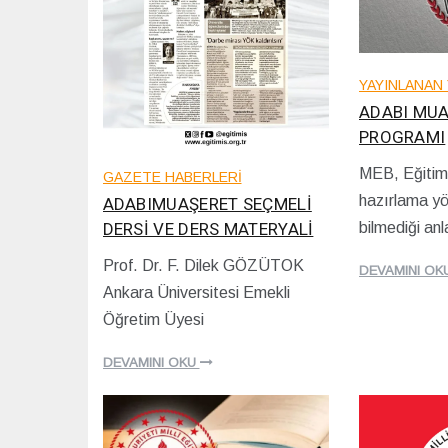
YAYINLANAN 
ADABI MU
PROGRAMI
MEB, Eğitim
GAZETE HABERLERİ
2
hazırlama yö
ADABIMUAŞERET SEÇMELİ
9
/
DERSİ VE DERS MATERYALİ
bilmediği anl
0
8
Prof. Dr. F. Dilek GÖZÜTOK
DEVAMINI OK
/
0
Ankara Üniversitesi Emekli
2
7
0
/
Öğretim Üyesi
2
1
4
1
DEVAMINI OKU
/
2
0
2
4