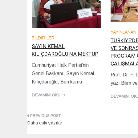
YAYINLANAN 
BİLDİRİLER
TÜRKİYE’D
SAYIN KEMAL
VE SONRAS
KILIÇDAROĞLU’NA MEKTUP
PROGRAM 
ÇALIŞMAL
Cumhuriyet Halk Partisi’nin
0
Genel Başkanı, Sayın Kemal
Prof. Dr. F.
2
1
/
Kılıçdaroğlu, Ben kamu
yazı Bilim v
5
1
/
2
DEVAMINI OKU
0
DEVAMINI OK
/
9
2
/
0
2
2
Yazı
0
2
Daha eski yazılar
2
gezinmesi
2