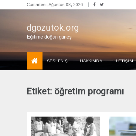
Skip
Cumartesi, Ağustos 08, 2026
to
content
dgozutok.org
Eğitime doğan güneş
SESLENİŞ
HAKKIMDA
İLETİŞİM
Etiket:
öğretim programı