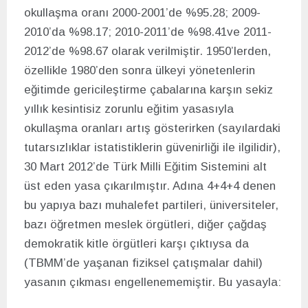
okullaşma oranı 2000-2001’de %95.28; 2009-
2010’da %98.17; 2010-2011’de %98.41ve 2011-
2012’de %98.67 olarak verilmiştir. 1950’lerden,
özellikle 1980’den sonra ülkeyi yönetenlerin
eğitimde gericileştirme çabalarına karşın sekiz
yıllık kesintisiz zorunlu eğitim yasasıyla
okullaşma oranları artış gösterirken (sayılardaki
tutarsızlıklar istatistiklerin güvenirliği ile ilgilidir),
30 Mart 2012’de Türk Milli Eğitim Sistemini alt
üst eden yasa çıkarılmıştır. Adına 4+4+4 denen
bu yapıya bazı muhalefet partileri, üniversiteler,
bazı öğretmen meslek örgütleri, diğer çağdaş
demokratik kitle örgütleri karşı çıktıysa da
(TBMM’de yaşanan fiziksel çatışmalar dahil)
yasanın çıkması engellenememiştir. Bu yasayla: