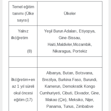
Temel eğitim
tanımı (Ülke
Ülkeler
sayısı)
Yalnız
Yeşil Burun Adaları, Etiyopya,
ilköğretim
Gine-Bissau,
Haiti,Maldivler,Mozambik,
(8)
Nikaragua, Portekiz
Albanya, Butan, Botsvana,
İlköğretim+en
Brezilya, Burkina Faso, Burundi,
az 1 yıl süreli
Kamerun, Demokratik Kongo
okul öncesi
Cumhuriyeti, Cibuti, Ekvador, Gine,
eğitim (17)
Makao (Çin), Meksiko, Nijer,
Panama, Tunus, Zimbabve