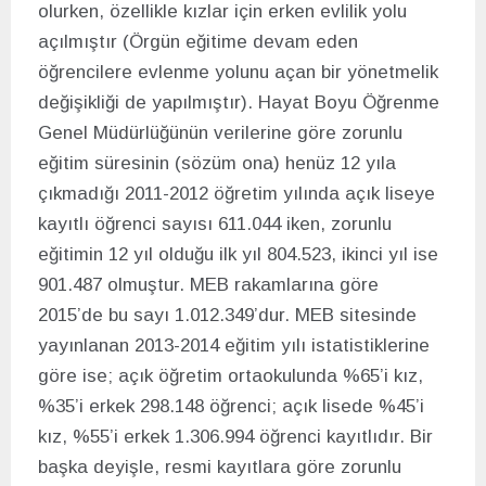
olurken, özellikle kızlar için erken evlilik yolu
açılmıştır (Örgün eğitime devam eden
öğrencilere evlenme yolunu açan bir yönetmelik
değişikliği de yapılmıştır). Hayat Boyu Öğrenme
Genel Müdürlüğünün verilerine göre zorunlu
eğitim süresinin (sözüm ona) henüz 12 yıla
çıkmadığı 2011-2012 öğretim yılında açık liseye
kayıtlı öğrenci sayısı 611.044 iken, zorunlu
eğitimin 12 yıl olduğu ilk yıl 804.523, ikinci yıl ise
901.487 olmuştur. MEB rakamlarına göre
2015’de bu sayı 1.012.349’dur. MEB sitesinde
yayınlanan 2013-2014 eğitim yılı istatistiklerine
göre ise; açık öğretim ortaokulunda %65’i kız,
%35’i erkek 298.148 öğrenci; açık lisede %45’i
kız, %55’i erkek 1.306.994 öğrenci kayıtlıdır. Bir
başka deyişle, resmi kayıtlara göre zorunlu