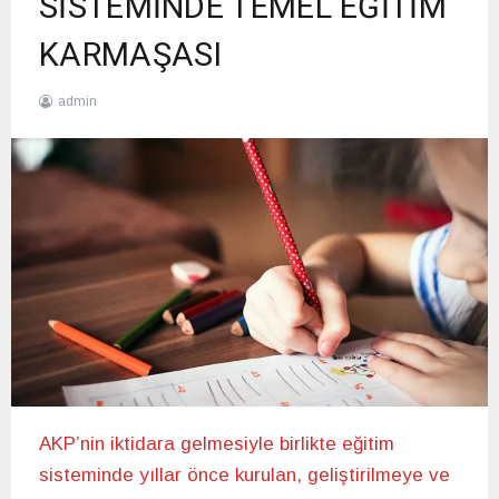
SİSTEMİNDE TEMEL EĞİTİM
KARMAŞASI
admin
19/12/2020
AKP’nin iktidara gelmesiyle birlikte eğitim
sisteminde yıllar önce kurulan, geliştirilmeye ve