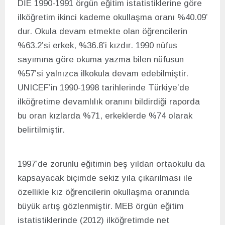
DİE 1990-1991 örgün eğitim istatistiklerine göre
ilköğretim ikinci kademe okullaşma oranı %40.09’
dur. Okula devam etmekte olan öğrencilerin
%63.2’si erkek, %36.8’i kızdır. 1990 nüfus
sayımına göre okuma yazma bilen nüfusun
%57’si yalnızca ilkokula devam edebilmiştir.
UNICEF’in 1990-1998 tarihlerinde Türkiye’de
ilköğretime devamlılık oranını bildirdiği raporda
bu oran kızlarda %71, erkeklerde %74 olarak
belirtilmiştir.
1997’de zorunlu eğitimin beş yıldan ortaokulu da
kapsayacak biçimde sekiz yıla çıkarılması ile
özellikle kız öğrencilerin okullaşma oranında
büyük artış gözlenmiştir. MEB örgün eğitim
istatistiklerinde (2012) ilköğretimde net