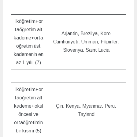
İlköğretim+or
taöğretim alt
Arjantin, Brezilya, Kore
kademe+orta
Cumhuriyeti, Umman, Filipinler,
öğretim üst
Slovenya, Saint Lucia
kademenin en
az 1 yılı (7)
İlköğretim+or
taöğretim alt
kademe+okul
Çin, Kenya, Myanmar, Peru,
öncesi ve
Tayland
ortaöğretimin
bir kısmı (5)