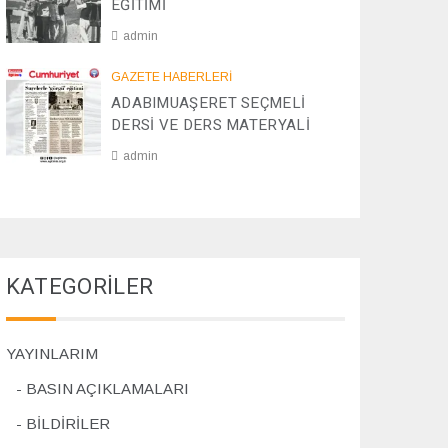
EĞİTİMİ
5
1
2
admin
/
2
2
GAZETE HABERLERİ
0
8
ADABIMUAŞERET SEÇMELİ
2
/
DERSİ VE DERS MATERYALİ
4
1
1
admin
/
2
0
0
7
2
/
4
1
1
KATEGORİLER
/
2
0
2
YAYINLARIM
4
BASIN AÇIKLAMALARI
BİLDİRİLER