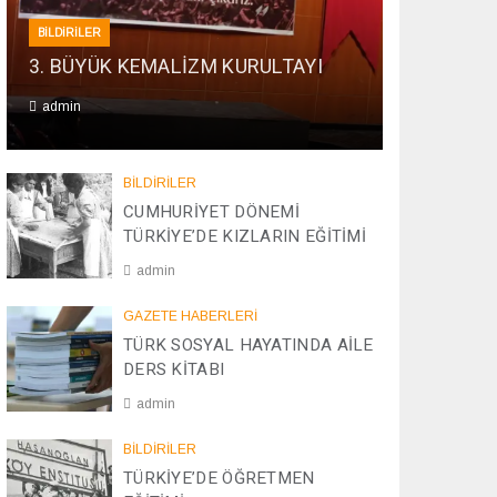
BİLDİRİLER
3. BÜYÜK KEMALİZM KURULTAYI
admin
0
1
BİLDİRİLER
/
CUMHURİYET DÖNEMİ
0
TÜRKİYE’DE KIZLARIN EĞİTİMİ
1
/
admin
2
0
2
GAZETE HABERLERİ
2
0
TÜRK SOSYAL HAYATINDA AİLE
6
/
DERS KİTABI
0
4
admin
/
2
0
BİLDİRİLER
0
8
TÜRKİYE’DE ÖĞRETMEN
2
/