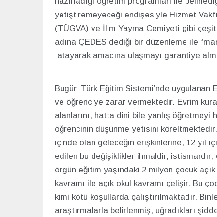
hazırladığı öğretim programları ile belirled
yetiştiremeyeceği endişesiyle Hizmet Vakfı, 
(TÜGVA) ve İlim Yayma Cemiyeti gibi çeşitli
adına ÇEDES dediği bir düzenleme ile “mane
atayarak amacına ulaşmayı garantiye almak
Bugün Türk Eğitim Sistemi’nde uygulanan Eğit
ve öğrenciye zarar vermektedir. Evrim kuram
alanlarını, hatta dini bile yanlış öğretmeyi
öğrencinin düşünme yetisini köreltmektedir
içinde olan geleceğin erişkinlerine, 12 yıl içi
edilen bu değişiklikler ihmaldir, istismardır
örgün eğitim yaşındaki 2 milyon çocuk açık o
kavramı ile açık okul kavramı çelişir. Bu çoc
kimi kötü koşullarda çalıştırılmaktadır. Bi
araştırmalarla belirlenmiş, uğradıkları şidde