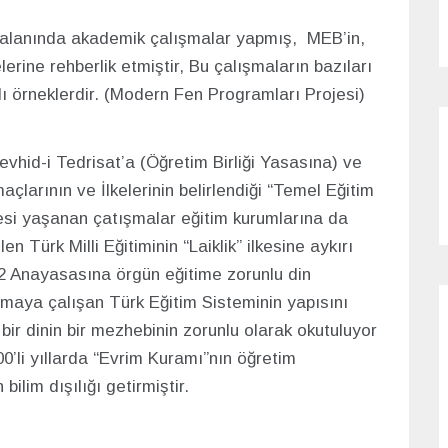
 alanında akademik çalışmalar yapmış, MEB’in,
erine rehberlik etmiştir, Bu çalışmaların bazıları
 örneklerdir. (Modern Fen Programları Projesi)
Tevhid-i Tedrisat’a (Öğretim Birliği Yasasına) ve
açlarının ve İlkelerinin belirlendiği “Temel Eğitim
esi yaşanan çatışmalar eğitim kurumlarına da
n Türk Milli Eğitiminin “Laiklik” ilkesine aykırı
2 Anayasasına örgün eğitime zorunlu din
uymaya çalışan Türk Eğitim Sisteminin yapısını
bir dinin bir mezhebinin zorunlu olarak okutuluyor
’li yıllarda “Evrim Kuramı”nın öğretim
ilim dışılığı getirmiştir.