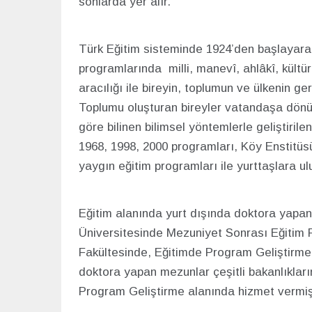
sonlarda yer alır.
Türk Eğitim sisteminde 1924’den başlayara
programlarında milli, manevî, ahlâkî, kültü
aracılığı ile bireyin, toplumun ve ülkenin g
Toplumu oluşturan bireyler vatandaşa dönüş
göre bilinen bilimsel yöntemlerle geliştiril
1968, 1998, 2000 programları, Köy Enstitü
yaygın eğitim programları ile yurttaşlara ul
Eğitim alanında yurt dışında doktora yapan
Üniversitesinde Mezuniyet Sonrası Eğitim F
Fakültesinde, Eğitimde Program Geliştirme 
doktora yapan mezunlar çeşitli bakanlıkları
Program Geliştirme alanında hizmet vermişl