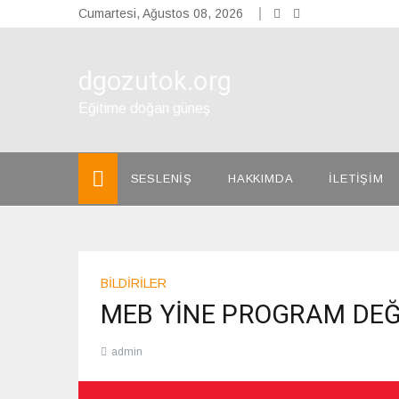
Skip
Cumartesi, Ağustos 08, 2026
to
content
dgozutok.org
Eğitime doğan güneş
SESLENİŞ
HAKKIMDA
İLETİŞİM
BİLDİRİLER
MEB YİNE PROGRAM DEĞİ
admin
04/12/2023