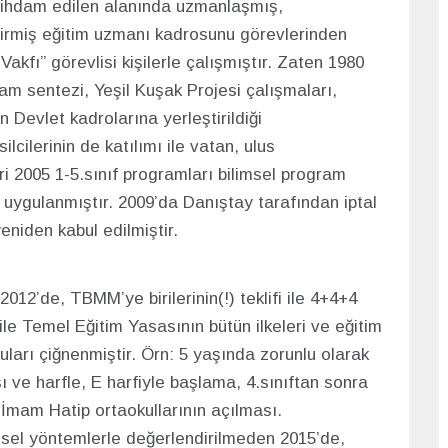
tihdam edilen alanında uzmanlaşmış,
ştirmiş eğitim uzmanı kadrosunu görevlerinden
Vakfı” görevlisi kişilerle çalışmıştır. Zaten 1980
am sentezi, Yeşil Kuşak Projesi çalışmaları,
n Devlet kadrolarına yerleştirildiği
cilerinin de katılımı ile vatan, ulus
iri 2005 1-5.sınıf programları bilimsel program
 uygulanmıştır. 2009’da Danıştay tarafından iptal
niden kabul edilmiştir.
12’de, TBMM’ye birilerinin(!) teklifi ile 4+4+4
ile Temel Eğitim Yasasının bütün ilkeleri ve eğitim
ğruları çiğnenmiştir. Örn: 5 yaşında zorunlu olarak
 ve harfle, E harfiyle başlama, 4.sınıftan sonra
 İmam Hatip ortaokullarının açılması.
msel yöntemlerle değerlendirilmeden 2015’de,