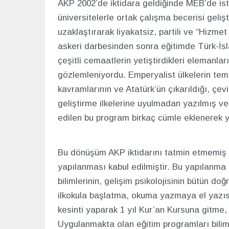
AKP 2002’de iktidara geldiğinde MEB’de is
üniversitelerle ortak çalışma becerisi geli
uzaklaştırarak liyakatsiz, partili ve “Hizmet 
askeri darbesinden sonra eğitimde Türk-İsl
çeşitli cemaatlerin yetiştirdikleri elemanları
gözlemleniyordu. Emperyalist ülkelerin temsil
kavramlarının ve Atatürk’ün çıkarıldığı, çev
geliştirme ilkelerine uyulmadan yazılmış ve
edilen bu program birkaç cümle eklenerek ye
Bu dönüşüm AKP iktidarını tatmin etmemiş 20
yapılanması kabul edilmiştir. Bu yapılanma 
bilimlerinin, gelişim psikolojisinin bütün do
ilkokula başlatma, okuma yazmaya el yazısı
kesinti yaparak 1 yıl Kur’an Kursuna gitme,
Uygulanmakta olan eğitim programları bili