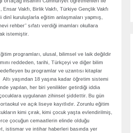
iği ortaçağ insanını Cumhuriyet öğretmenleri ile
Ensar Vakfı, Birlik Vakfı, Türkiye Gençlik Vakfı
 dinî kuruluşlarla eğitim anlaşmaları yapmış,
vi rehber” sıfatı verdiği imamları okullara
 istemiştir.
im programları, ulusal, bilimsel ve laik değildir
ını reddeden, tarihi, Türkçeyi ve diğer bilim
 hedefleyen bu programlar ve uzantısı kitaplar
. Altı yaşından 18 yaşına kadar öğretim sistemi
nde yapılan, her biri yenilikler getirdiği iddia
, çocuklara uygulanan zihinsel şiddettir. Bu gün
rtaokul ve açık liseye kayıtlıdır. Zorunlu eğitim
ukların kimi çırak, kimi çocuk yaşta evlendirilmiş,
nlerce çocuğun cemaatlerin elinde olduğu
t, istismar ve intihar haberleri basında yer