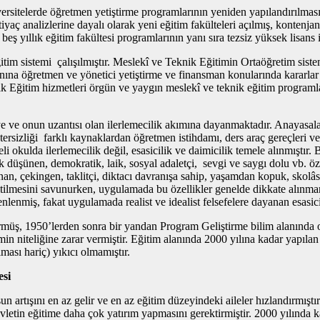
sitelerde öğretmen yetiştirme programlarının yeniden yapılandırılması
tiyaç analizlerine dayalı olarak yeni eğitim fakülteleri açılmış, kontenjanl
eş yıllık eğitim fakültesi programlarının yanı sıra tezsiz yüksek lisans i
m sistemi çalışılmıştır. Meslekî ve Teknik Eğitimin Ortaöğretim sistemi
nına öğretmen ve yönetici yetiştirme ve finansman konularında kararlar 
ik Eğitim hizmetleri örgün ve yaygın meslekî ve teknik eğitim programla
e ve onun uzantısı olan ilerlemecilik akımına dayanmaktadır. Anayasala
rsizliği farklı kaynaklardan öğretmen istihdamı, ders araç gereçleri ve
 okulda ilerlemecilik değil, esasicilik ve daimicilik temele alınmıştır
düşünen, demokratik, laik, sosyal adaletçi, sevgi ve saygı dolu vb. özel
, çekingen, taklitçi, diktacı davranışa sahip, yaşamdan kopuk, skolâstik
eğitilmesini savunurken, uygulamada bu özellikler genelde dikkate alınma
enmiş, fakat uygulamada realist ve idealist felsefelere dayanan esasici
ürmüş, 1950’lerden sonra bir yandan Program Geliştirme bilim alanında 
timin niteliğine zarar vermiştir. Eğitim alanında 2000 yılına kadar yapıla
ması hariç) yıkıcı olmamıştır.
esi
un artışını en az gelir ve en az eğitim düzeyindeki aileler hızlandırmı
vletin eğitime daha çok yatırım yapmasını gerektirmiştir. 2000 yılınd