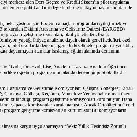
ğrenciyi merkeze alan Ders Geçme ve Kredili Sistem’in pilot uygulama
b. nedenlerle politikacıların değerlendirmeye dayanmayan kararları ile
işmeler göstermiştir. Projenin amaçları programları iyileştirmek ve
1993’te kurulan Eğitimi Araştırma ve Geliştirme Dairesi (EARGED)
ı, program geliştirme uzmanları, okul yöneticileri, branş
omisyon yaptığı ihtiyaç analizine dayalı olarak genel hedefleri, özel
gram, pilot okullarda denenir, gerekli düzeltmeler programa yansıtılır,
liyakata dayanmayan atamalar başlamış, eğitim alanında donanımı
ğretim Okulu, Ortaokul, Lise, Anadolu Lisesi ve Anadolu Öğretmen
irlikte öğretim programlarının alanda denendiği pilot okullardır
rogram Hazırlama ve Geliştirme Komisyonları Çalışma Yönergesi” 2428
ndağ, Çankaya, Gölbaşı, Keçiören, Mamak ve Yenimahalle olmak üzere
enlerin bulunduğu program geliştirme komisyonları kurulmuştur. Daha
şmalarını yapacak komisyonlar kurulamamıştır. Ancak Ortaöğretim Genel
un) program geliştirme komisyonları kurulmuştur.Bu komisyonların
er almasına karşın uygulanamayan “Sekiz Yıllık Kesintisiz Zorunlu