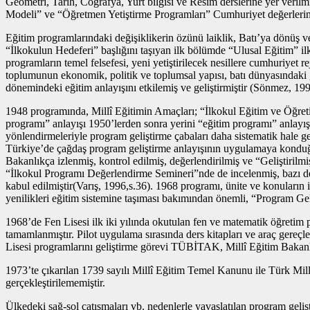
Geometri, Tarih, Coğrafya, Yurt bilgisi ve Resim derslerine yer verilm
Modeli” ve “Öğretmen Yetiştirme Programları” Cumhuriyet değerlerini
Eğitim programlarındaki değişiklikerin özünü laiklik, Batı’ya dönüş v
“İlkokulun Hedeferi” başlığını taşıyan ilk bölümde “Ulusal Eğitim” i
programların temel felsefesi, yeni yetiştirilecek nesillere cumhuriyet 
toplumunun ekonomik, politik ve toplumsal yapısı, batı dünyasındaki ge
dönemindeki eğitim anlayışını etkilemiş ve geliştirmiştir (Sönmez, 199
1948 programında, Millî Eğitimin Amaçları; “İlkokul Eğitim ve Öğretim
programı” anlayışı 1950’lerden sonra yerini “eğitim programı” anlayı
yönlendirmeleriyle program geliştirme çabaları daha sistematik hale g
Türkiye’de çağdaş program geliştirme anlayışının uygulamaya konduğu
Bakanlıkça izlenmiş, kontrol edilmiş, değerlendirilmiş ve “Geliştirilm
“İlkokul Programı Değerlendirme Semineri”nde de incelenmiş, bazı de
kabul edilmiştir(Varış, 1996,s.36). 1968 programı, ünite ve konuların
yenilikleri eğitim sistemine taşıması bakımından önemli, “Program Gel
1968’de Fen Lisesi ilk iki yılında okutulan fen ve matematik öğretim 
tamamlanmıştır. Pilot uygulama sırasında ders kitapları ve araç gereçl
Lisesi programlarını geliştirme görevi TÜBİTAK, Millî Eğitim Bakan
1973’te çıkarılan 1739 sayılı Millî Eğitim Temel Kanunu ile Türk Mil
gerçekleştirilememiştir.
Ülkedeki sağ-sol çatışmaları vb. nedenlerle yavaşlatılan program gelişt