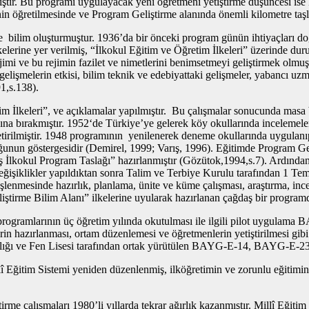
iştir. Bu programı uygulayacak yeni öğretmeni yetiştirme düşüncesi ise 
n öğretilmesinde ve Program Geliştirme alanında önemli kilometre taşl
e bilim oluşturmuştur. 1936’da bir önceki program günün ihtiyaçları doğ
lkelerine yer verilmiş, “İlkokul Eğitim ve Öğretim İlkeleri” üzerinde
rejimi ve bu rejimin fazilet ve nimetlerini benimsetmeyi geliştirmek olmu
lişmelerin etkisi, bilim teknik ve edebiyattaki gelişmeler, yabancı uzm
1,s.138).
 İlkeleri”, ve açıklamalar yapılmıştır. Bu çalışmalar sonucunda masa b
şına bırakmıştır. 1952‘de Türkiye’ye gelerek köy okullarında incelemel
etirilmiştir. 1948 programının yenilenerek deneme okullarında uygulanıp
nun göstergesidir (Demirel, 1999; Varış, 1996). Eğitimde Program Gel
iş İlkokul Program Taslağı” hazırlanmıştır (Gözütok,1994,s.7). Ardından
ğişiklikler yapıldıktan sonra Talim ve Terbiye Kurulu tarafından 1 Te
 işlenmesinde hazırlık, planlama, ünite ve küme çalışması, araştırma, i
iştirme Bilim Alanı” ilkelerine uyularak hazırlanan çağdaş bir programd
programlarının üç öğretim yılında okutulması ile ilgili pilot uygulama B
erin hazırlanması, ortam düzenlemesi ve öğretmenlerin yetiştirilmesi gi
lığı ve Fen Lisesi tarafından ortak yürütülen BAYG-E-14, BAYG-E-23 v
lî Eğitim Sistemi yeniden düzenlenmiş, ilköğretimin ve zorunlu eğitimi
irme çalışmaları 1980’li yıllarda tekrar ağırlık kazanmıştır. Millî Eğit