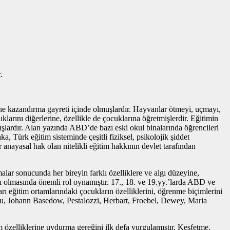
.
rine kazandırma gayreti içinde olmuşlardır. Hayvanlar ötmeyi, uçmayı,
klarını diğerlerine, özellikle de çocuklarına öğretmişlerdir. Eğitimin
nmışlardır. Alan yazında ABD’de bazı eski okul binalarında öğrencileri
, Türk eğitim sisteminde çeşitli fiziksel, psikolojik şiddet
 anayasal hak olan nitelikli eğitim hakkının devlet tarafından
alar sonucunda her bireyin farklı özelliklere ve algı düzeyine,
anı olmasında önemli rol oynamıştır. 17., 18. ve 19.yy.’larda ABD ve
rı eğitim ortamlarındaki çocukların özelliklerini, öğrenme biçimlerini
eau, Johann Basedow, Pestalozzi, Herbart, Froebel, Dewey, Maria
m özelliklerine uydurma gereğini ilk defa vurgulamıştır. Keşfetme,