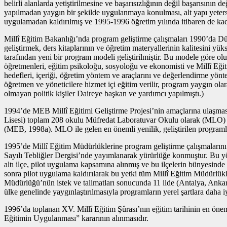
belirli alanlarda yetiştirilmesine ve başarısızlığının değil başarısı
yapılmadan yaygın bir şekilde uygulanmaya konulması, alt yapı yetersiz
uygulamadan kaldırılmış ve 1995-1996 öğretim yılında itibaren de kad
Millî Eğitim Bakanlığı’nda program geliştirme çalışmaları 1990’da Dün
geliştirmek, ders kitaplarının ve öğretim materyallerinin kalitesini
tarafından yeni bir program modeli geliştirilmiştir. Bu modele göre ol
öğretmenleri, eğitim psikoloğu, sosyoloğu ve ekonomisti ve Millî Eğiti
hedefleri, içeriği, öğretim yöntem ve araçlarını ve değerlendirme yönte
öğretmen ve yöneticilere hizmet içi eğitim verilir, program yaygın ola
olmayan politik kişiler Daireye başkan ve yardımcı yapılmıştı.)
1994’de MEB Millî Eğitimi Geliştirme Projesi’nin amaçlarına ulaşmas
Lisesi) toplam 208 okulu Müfredat Laboratuvar Okulu olarak (MLO) bel
(MEB, 1998a). MLO ile gelen en önemli yenilik, geliştirilen programla
1995’de Millî Eğitim Müdürlüklerine program geliştirme çalışmaların
Sayılı Tebliğler Dergisi’nde yayımlanarak yürürlüğe konmuştur. Bu 
altı ilçe, pilot uygulama kapsamına alınmış ve bu ilçelerin bünyesin
sonra pilot uygulama kaldırılarak bu yetki tüm Millî Eğitim Müdürlükl
Müdürlüğü’nün istek ve talimatları sonucunda 11 ilde (Antalya, Anka
ülke genelinde yaygınlaştırılmasıyla programların yerel şartlara daha
1996’da toplanan XV. Millî Eğitim Şûrası’nın eğitim tarihinin en önem
Eğitimin Uygulanması” kararının alınmasıdır.