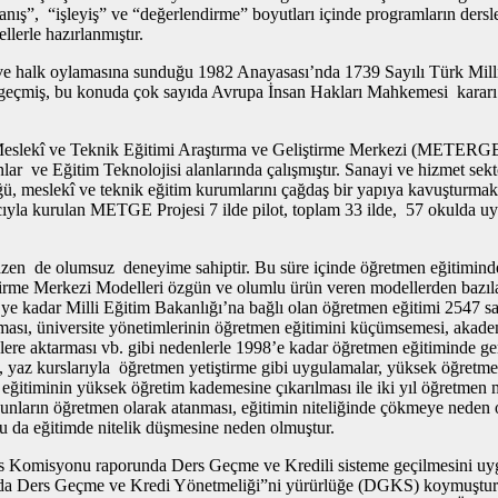
avranış”, “işleyiş” ve “değerlendirme” boyutları içinde programların der
lerle hazırlanmıştır.
 ve halk oylamasına sunduğu 1982 Anayasası’nda 1739 Sayılı Türk Milli Eğ
l geçmiş, bu konuda çok sayıda Avrupa İnsan Hakları Mahkemesi kararı a
ş, Meslekî ve Teknik Eğitimi Araştırma ve Geliştirme Merkezi (MET
 ve Eğitim Teknolojisi alanlarında çalışmıştır. Sanayi ve hizmet sektö
üğü, meslekî ve teknik eğitim kurumlarını çağdaş bir yapıya kavuştur
macıyla kurulan METGE Projesi 7 ilde pilot, toplam 33 ilde, 57 okulda 
bazen de olumsuz deneyime sahiptir. Bu süre içinde öğretmen eğitiminde
me Merkezi Modelleri özgün ve olumlu ürün veren modellerden bazılar
2’ye kadar Milli Eğitim Bakanlığı’na bağlı olan öğretmen eğitimi 2547
ması, üniversite yönetimlerinin öğretmen eğitimini küçümsemesi, akad
elere aktarması vb. gibi nedenlerle 1998’e kadar öğretmen eğitiminde geril
z kurslarıyla öğretmen yetiştirme gibi uygulamalar, yüksek öğretmen ok
n eğitiminin yüksek öğretim kademesine çıkarılması ile iki yıl öğretme
zunların öğretmen olarak atanması, eğitimin niteliğinde çökmeye neden
, bu da eğitimde nitelik düşmesine neden olmuştur.
s Komisyonu raporunda Ders Geçme ve Kredili sisteme geçilmesini uyg
da Ders Geçme ve Kredi Yönetmeliği”ni yürürlüğe (DGKS) koymuştur. Si