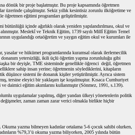
na dönük bir proje başlatmıştır. Bu proje kapsamında öğretmen
ar üzerinde çalışılmıştır. Sekiz yıllık kesintisiz zorunlu ilköğretime ve
le öğretmen eğitimi programları geliştirilmiştir.
 bütünlüğü içinde ağırlıklı olarak yeniden yapılandırılması, okul ve
alınmıştır. Meslekî ve Teknik Eğitim, 1739 sayılı Millî Eğitim Temel
rının uygulandığı ortaöğretim ve yaygın eğitim okul ve kurumları ile
r, yasalar ve hükümet programlarında kuramsal olarak ilerlemecilik
 donanım yetersizliği, ikili üçlü öğretim yapma zorunluluğu gibi
. Başka bir deyişle, TME sisteminde genellikle öğrenci değil, öğretmen
liklere sahip insan yerine; öğretmenin söylediklerini, kitapların
 düşünce sistemi ile donanık kişiler yetiştirilmiştir. Ayrıca sistem
mış, tersine eleyici bir yaklaşım işe koşulmuştur. Kısaca Cumhuriyet
 ve daimici eğitim akımlarını kullanmıştır (Sönmez, 1991, s.139).
olumlu uygulamalar yapılmış, diğer yandan ülkeyi yönetenlerin politik
n değişmeler, zaman zaman zarar verici olmakla birlikte hiçbir
ştır. Okuma yazma bilmeyen kadınlar ortalama 5-6 çocuk sahibi olurken,
a kadınların %79,3’ü okuma yazma biliyorken, 2005 yılında bütün