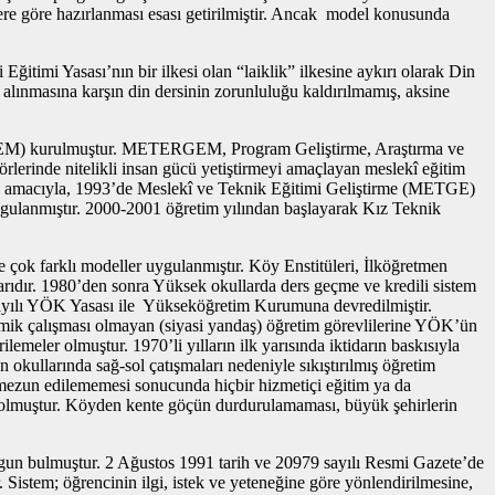
slere göre hazırlanması esası getirilmiştir. Ancak model konusunda
itimi Yasası’nın bir ilkesi olan “laiklik” ilkesine aykırı olarak Din
lınmasına karşın din dersinin zorunluluğu kaldırılmamış, aksine
ERGEM) kurulmuştur. METERGEM, Program Geliştirme, Araştırma ve
rlerinde nitelikli insan gücü yetiştirmeyi amaçlayan meslekî eğitim
mak amacıyla, 1993’de Meslekî ve Teknik Eğitimi Geliştirme (METGE)
uygulanmıştır. 2000-2001 öğretim yılından başlayarak Kız Teknik
 çok farklı modeller uygulanmıştır. Köy Enstitüleri, İlköğretmen
ıdır. 1980’den sonra Yüksek okullarda ders geçme ve kredili sistem
 sayılı YÖK Yasası ile Yükseköğretim Kurumuna devredilmiştir.
emik çalışması olmayan (siyasi yandaş) öğretim görevlilerine YÖK’ün
emeler olmuştur. 1970’li yılların ilk yarısında iktidarın baskısıyla
ullarında sağ-sol çatışmaları nedeniyle sıkıştırılmış öğretim
n mezun edilememesi sonucunda hiçbir hizmetiçi eğitim ya da
 olmuştur. Köyden kente göçün durdurulamaması, büyük şehirlerin
un bulmuştur. 2 Ağustos 1991 tarih ve 20979 sayılı Resmi Gazete’de
stem; öğrencinin ilgi, istek ve yeteneğine göre yönlendirilmesine,