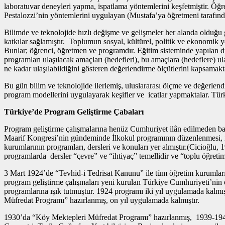
laboratuvar deneyleri yapma, ispatlama yöntemlerini keşfetmiştir. Öğr
Pestalozzi’nin yöntemlerini uygulayan (Mustafa’ya öğretmeni tarafınd
Bilimde ve teknolojide hızlı değişme ve gelişmeler her alanda olduğu g
katkılar sağlamıştır. Toplumun sosyal, kültürel, politik ve ekonomik y
Bunlar; öğrenci, öğretmen ve programdır. Eğitim sisteminde yapılan dü
programları ulaşılacak amaçları (hedefleri), bu amaçlara (hedeflere) ul
ne kadar ulaşılabildiğini gösteren değerlendirme ölçütlerini kapsamakt
Bu gün bilim ve teknolojide ilerlemiş, uluslararası ölçme ve değerlendi
program modellerini uygulayarak keşifler ve icatlar yapmaktalar. Türkiy
Türkiye’de Program Geliştirme Çabaları
Program geliştirme çalışmalarına henüz Cumhuriyet ilân edilmeden baş
Maarif Kongresi’nin gündeminde İlkokul programının düzenlenmesi, ilk
kurumlarının programları, dersleri ve konuları yer almıştır.(Cicioğlu, 
programlarda dersler “çevre” ve “ihtiyaç” temellidir ve “toplu öğreti
3 Mart 1924’de “Tevhid-i Tedrisat Kanunu” ile tüm öğretim kurumları
program geliştirme çalışmaları yeni kurulan Türkiye Cumhuriyeti’nin e
programlarına ışık tutmuştur. 1924 programı iki yıl uygulamada kalmış
Müfredat Programı” hazırlanmış, on yıl uygulamada kalmıştır.
1930’da “Köy Mektepleri Müfredat Programı” hazırlanmış, 1939-1940’d