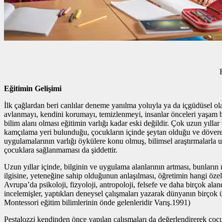
Eğitimin Gelişimi
İlk çağlardan beri canlılar deneme yanılma yoluyla ya da içgüdüsel ola
avlanmayı, kendini korumayı, temizlenmeyi, insanlar önceleri yaşam bece
bilim alanı olması eğitimin varlığı kadar eski değildir. Çok uzun yılla
kamçılama yeri bulunduğu, çocukların içinde şeytan olduğu ve döverek ş
uygulamalarının varlığı öykülere konu olmuş, bilimsel araştırmalarla uy
çocuklara sağlanmaması da şiddettir.
Uzun yıllar içinde, bilginin ve uygulama alanlarının artması, bunların 
ilgisine, yeteneğine sahip olduğunun anlaşılması, öğretimin hangi özell
Avrupa’da psikoloji, fizyoloji, antropoloji, felsefe ve daha birçok al
incelemişler, yaptıkları deneysel çalışmaları yazarak dünyanın birç
Montessori eğitim bilimlerinin önde gelenleridir Varış.1991)
Pestalozzi kendinden önce yapılan çalışmaları da değerlendirerek çocuğ