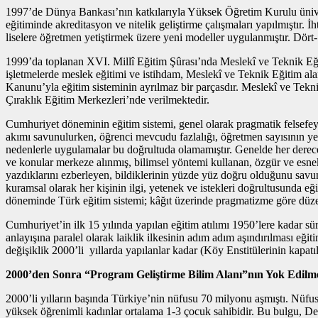
1997’de Dünya Bankası’nın katkılarıyla Yüksek Öğretim Kurulu üniver
eğitiminde akreditasyon ve nitelik geliştirme çalışmaları yapılmıştır. İh
liselere öğretmen yetiştirmek üzere yeni modeller uygulanmıştır. Dört- b
1999’da toplanan XVI. Millî Eğitim Şûrası’nda Meslekî ve Teknik Eğiti
işletmelerde meslek eğitimi ve istihdam, Meslekî ve Teknik Eğitim ala
Kanunu’yla eğitim sisteminin ayrılmaz bir parçasdır. Meslekî ve Tekn
Çıraklık Eğitim Merkezleri’nde verilmektedir.
Cumhuriyet döneminin eğitim sistemi, genel olarak pragmatik felsefey
akımı savunulurken, öğrenci mevcudu fazlalığı, öğretmen sayısının yete
nedenlerle uygulamalar bu doğrultuda olamamıştır. Genelde her dereceli
ve konular merkeze alınmış, bilimsel yöntemi kullanan, özgür ve esnek 
yazdıklarını ezberleyen, bildiklerinin yüzde yüz doğru olduğunu savunan
kuramsal olarak her kişinin ilgi, yetenek ve istekleri doğrultusunda 
döneminde Türk eğitim sistemi; kâğıt üzerinde pragmatizme göre düzenl
Cumhuriyet’in ilk 15 yılında yapılan eğitim atılımı 1950’lere kadar s
anlayışına paralel olarak laiklik ilkesinin adım adım aşındırılması eği
değişiklik 2000’li yıllarda yapılanlar kadar (Köy Enstitülerinin kapatıl
2000’den Sonra “Program Geliştirme Bilim Alanı”nın Yok Edilm
2000’li yılların başında Türkiye’nin nüfusu 70 milyonu aşmıştı. Nüfus
yüksek öğrenimli kadınlar ortalama 1-3 çocuk sahibidir. Bu bulgu, De