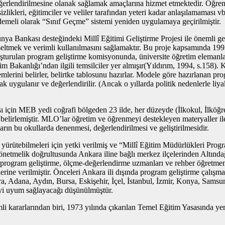
nın değerlendirilmesine olanak sağlamak amaçlarına hizmet etmektedir. Ö
likleri, eğitimciler ve veliler tarafından yeteri kadar anlaşılamaması v
emeli olarak “Sınıf Geçme” sistemi yeniden uygulamaya geçirilmiştir.
ya Bankası desteğindeki Millî Eğitimi Geliştirme Projesi ile önemli gel
 yükseltmek ve verimli kullanılmasını sağlamaktır. Bu proje kapsamında 
uşturulan program geliştirme komisyonunda, üniversite öğretim elemanlar
m Bakanlığı’ndan ilgili temsilciler yer almışır(Yıldırım, 1994, s.158). K
mlerini belirler, belirtke tablosunu hazırlar. Modele göre hazırlanan pro
rak uygulanır ve değerlendirilir. (Ancak o yıllarda politik nedenlerle 
ı için MEB yedi coğrafi bölgeden 23 ilde, her düzeyde (İlkokul, İlkö
irlemiştir. MLO’lar öğretim ve öğrenmeyi destekleyen materyaller ile b
rın bu okullarda denenmesi, değerlendirilmesi ve geliştirilmesidir.
ı yürütebilmeleri için yetki verilmiş ve “Millî Eğitim Müdürlükleri P
yönetmelik doğrultusunda Ankara iline bağlı merkez ilçelerinden Altı
de program geliştirme, ölçme-değerlendirme uzmanları ve rehber öğretm
erine verilmiştir. Önceleri Ankara ili dışında program geliştirme çalı
ra, Adana, Aydın, Bursa, Eskişehir, İçel, İstanbul, İzmir, Konya, Sams
 iyi uyum sağlayacağı düşünülmüştür.
li kararlarından biri, 1973 yılında çıkarılan Temel Eğitim Yasasında y