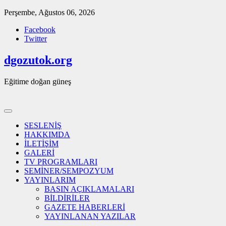
Skip
Perşembe, Ağustos 06, 2026
to
Facebook
content
Twitter
dgozutok.org
Eğitime doğan güneş
SESLENİŞ
HAKKIMDA
İLETİŞİM
GALERİ
TV PROGRAMLARI
SEMİNER/SEMPOZYUM
YAYINLARIM
BASIN AÇIKLAMALARI
BİLDİRİLER
GAZETE HABERLERİ
YAYINLANAN YAZILAR