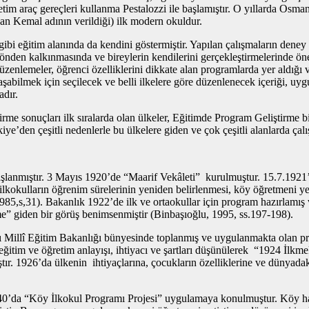
etim araç gereçleri kullanma Pestalozzi ile başlamıştır. O yıllarda Osm
an Kemal adının verildiği) ilk modern okuldur.
ibi eğitim alanında da kendini göstermiştir. Yapılan çalışmaların deney 
önden kalkınmasında ve bireylerin kendilerini gerçekleştirmelerinde önem
zenlemeler, öğrenci özelliklerini dikkate alan programlarda yer aldığı 
aşabilmek için seçilecek ve belli ilkelere göre düzenlenecek içeriği, uyg
adır.
rme sonuçları ilk sıralarda olan ülkeler, Eğitimde Program Geliştirme bi
e’den çeşitli nedenlerle bu ülkelere giden ve çok çeşitli alanlarda çalı
lanmıştır. 3 Mayıs 1920’de “Maarif Vekâleti” kurulmuştur. 15.7.1921’d
okulların öğrenim sürelerinin yeniden belirlenmesi, köy öğretmeni yeti
1985,s,31). Bakanlık 1922’de ilk ve ortaokullar için program hazırlamış 
me” giden bir görüş benimsenmiştir (Binbaşıoğlu, 1995, ss.197-198).
 Millî Eğitim Bakanlığı bünyesinde toplanmış ve uygulanmakta olan pro
ğitim ve öğretim anlayışı, ihtiyacı ve şartları düşünülerek “1924 İlkm
tır. 1926’da ülkenin ihtiyaçlarına, çocukların özelliklerine ve dünyada
a “Köy İlkokul Programı Projesi” uygulamaya konulmuştur. Köy hayatı 