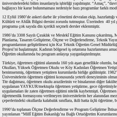
üniversitelerdeki bilim insanlarıyla işbirliği yapılmıştır. “Amaç”, “d
bağlayıcı bir karar bulunmaması nedeniyle bazı programlar farklı model
12 Eylül 1980’de askeri darbe ile yönetimi devralan ekip, hazırlattığı
Kültürü ve Ahlâk Bilgisi dersini zorunlu tutmuştur. Üzerinden 40 yı
programa çok sayıda din içerikli seçmeli dersler eklenmiştir.
1986’da 3308 Sayılı Çıraklık ve Meslekî Eğitim Kanunu çıkarılmı
Planlama, Tasarım Geliştirme, Ölçme ve Değerlendirme, Teknik Yayınlar
programlarının geliştirilmesi için Kız Teknik Öğretim Genel Müdürl
Projesi’ni başlatmıştır. Kadının bölgesel iş ortamına hazırlanması a
Öğretim okullarında bu program anlayışı yaygınlaştırılmıştır.
Türkiye, öğretmen eğitimi alanında 160 yılı aşan genellikle olumlu, 
Okulları, Yüksek Öğretmen Okulu ve Köy Kadınları Öğretmen Yetiştir
benimsenmiş, öğretmen yetiştiren kurumlarda birliğe gidilmiştir. 198
Üniversitelerin öğretmen eğitimi konusunda yeterli deneyiminin olma
Titr dağıtması, öğretmen okulu arazilerinin ve binalarının diğer fakült
uygulanan YAYKUR/mektupla öğretmen yetiştirme, gece öğretimiyle, ya
uygulamaları ile zaten öğretmen eğitimi nitelik kaybetmişti. Öğretme
öğretmenlik formasyonu verilmeyen üniversitelerin her alanından me
çeperlerindeki okullarda kalabalık sınıflara, ikili hatta üçlü öğretime
1990’da toplanan Ölçme Değerlendirme ve Program Geliştirme İhtisa
yayınlanan “Millî Eğitim Bakanlığı’na Bağlı Ortaöğretim Kurumların