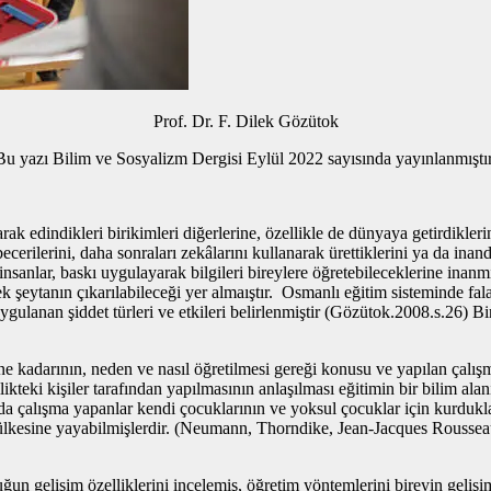
Prof. Dr. F. Dilek Gözütok
Bu yazı Bilim ve Sosyalizm Dergisi Eylül 2022 sayısında yayınlanmıştır
rak edindikleri birikimleri diğerlerine, özellikle de dünyaya getirdikle
rilerini, daha sonraları zekâlarını kullanarak ürettiklerini ya da inandı
r insanlar, baskı uygulayarak bilgileri bireylere öğretebileceklerine ina
eytanın çıkarılabileceği yer almaıştır. Osmanlı eğitim sisteminde falaka
gulanan şiddet türleri ve etkileri belirlenmiştir (Gözütok.2008.s.26) Bir
ne kadarının, neden ve nasıl öğretilmesi gereği konusu ve yapılan çalışm
ikteki kişiler tarafından yapılmasının anlaşılması eğitimin bir bilim al
anda çalışma yapanlar kendi çocuklarının ve yoksul çocuklar için kurdukla
ok ülkesine yayabilmişlerdir. (Neumann, Thorndike, Jean-Jacques Rouss
un gelişim özelliklerini incelemiş, öğretim yöntemlerini bireyin gelişi