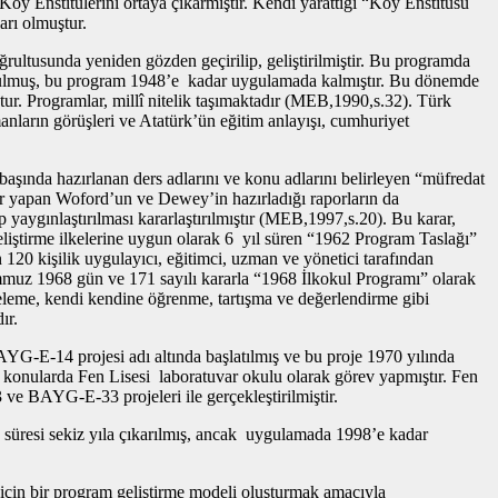
Köy Enstitülerini ortaya çıkarmıştır. Kendi yarattığı “Köy Enstitüsü
arı olmuştur.
rultusunda yeniden gözden geçirilip, geliştirilmiştir. Bu programda
 durulmuş, bu program 1948’e kadar uygulamada kalmıştır. Bu dönemde
ştur. Programlar, millî nitelik taşımaktadır (MEB,1990,s.32). Türk
anların görüşleri ve Atatürk’ün eğitim anlayışı, cumhuriyet
aşında hazırlanan ders adlarını ve konu adlarını belirleyen “müfredat
er yapan Woford’un ve Dewey’in hazırladığı raporların da
 yaygınlaştırılması kararlaştırılmıştır (MEB,1997,s.20). Bu karar,
iştirme ilkelerine uygun olarak 6 yıl süren “1962 Program Taslağı”
 120 kişilik uygulayıcı, eğitimci, uzman ve yönetici tarafından
mmuz 1968 gün ve 171 sayılı kararla “1968 İlkokul Programı” olarak
nceleme, kendi kendine öğrenme, tartışma ve değerlendirme gibi
ır.
AYG-E-14 projesi adı altında başlatılmış ve bu proje 1970 yılında
bi konularda Fen Lisesi laboratuvar okulu olarak görev yapmıştır. Fen
e BAYG-E-33 projeleri ile gerçekleştirilmiştir.
n süresi sekiz yıla çıkarılmış, ancak uygulamada 1998’e kadar
im için bir program geliştirme modeli oluşturmak amacıyla