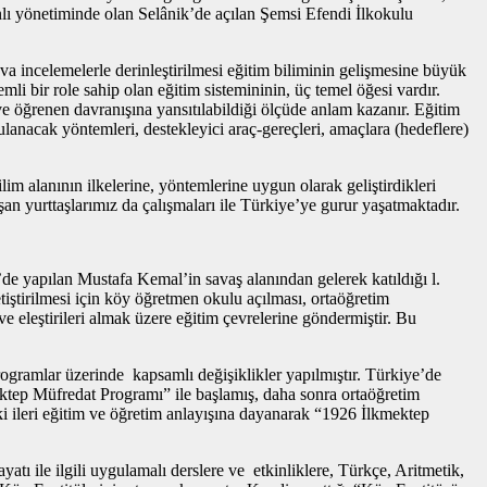
anlı yönetiminde olan Selânik’de açılan Şemsi Efendi İlkokulu
va incelemelerle derinleştirilmesi eğitim biliminin gelişmesine büyük
li bir role sahip olan eğitim sistemininin, üç temel öğesi vardır.
ve öğrenen davranışına yansıtılabildiği ölçüde anlam kazanır. Eğitim
ulanacak yöntemleri, destekleyici araç-gereçleri, amaçlara (hedeflere)
lim alanının ilkelerine, yöntemlerine uygun olarak geliştirdikleri
şan yurttaşlarımız da çalışmaları ile Türkiye’ye gurur yaşatmaktadır.
e yapılan Mustafa Kemal’in savaş alanından gelerek katıldığı l.
ştirilmesi için köy öğretmen okulu açılması, ortaöğretim
ve eleştirileri almak üzere eğitim çevrelerine göndermiştir. Bu
gramlar üzerinde kapsamlı değişiklikler yapılmıştır. Türkiye’de
ektep Müfredat Programı” ile başlamış, daha sonra ortaöğretim
ki ileri eğitim ve öğretim anlayışına dayanarak “1926 İlkmektep
ile ilgili uygulamalı derslere ve etkinliklere, Türkçe, Aritmetik,