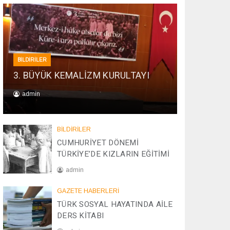
BİLDİRİLER
3. BÜYÜK KEMALİZM KURULTAYI
admin
0
1
BİLDİRİLER
/
CUMHURİYET DÖNEMİ
0
TÜRKİYE’DE KIZLARIN EĞİTİMİ
1
/
admin
2
0
2
GAZETE HABERLERİ
2
0
TÜRK SOSYAL HAYATINDA AİLE
6
/
DERS KİTABI
0
4