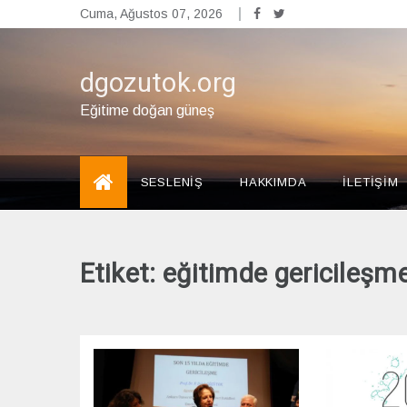
Skip
Cuma, Ağustos 07, 2026
to
content
dgozutok.org
Eğitime doğan güneş
SESLENİŞ
HAKKIMDA
İLETİŞİM
Etiket:
eğitimde gericileşm