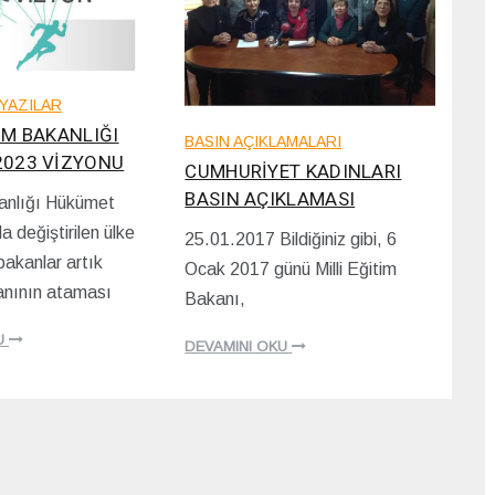
YAZILAR
TİM BAKANLIĞI
BASIN AÇIKLAMALARI
2023 VİZYONU
CUMHURİYET KADINLARI
BASIN AÇIKLAMASI
nlığı Hükümet
a değiştirilen ülke
25.01.2017 Bildiğiniz gibi, 6
1
akanlar artık
Ocak 2017 günü Milli Eğitim
7
nının ataması
/
Bakanı,
1
2
U
DEVAMINI OKU
/
2
0
2
0