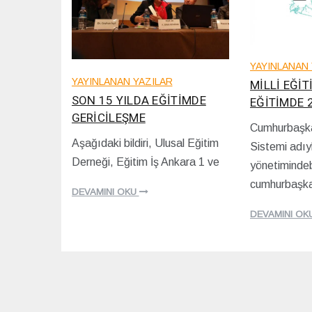
YAYINLANAN 
YAYINLANAN YAZILAR
MİLLİ EĞİ
SON 15 YILDA EĞİTİMDE
EĞİTİMDE 
GERİCİLEŞME
Cumhurbaşka
2
Aşağıdaki bildiri, Ulusal Eğitim
Sistemi adıyl
0
2
Derneği, Eğitim İş Ankara 1 ve
/
yönetimindeb
0
1
/
cumhurbaşka
2
1
DEVAMINI OKU
/
2
2
DEVAMINI OK
/
0
2
2
0
0
2
0