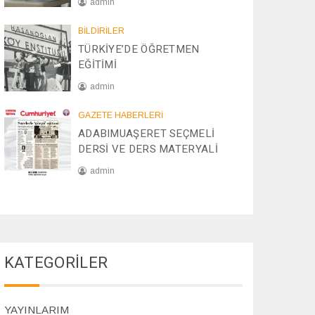
admin
/
2
0
BİLDİRİLER
0
8
TÜRKİYE’DE ÖĞRETMEN
2
/
EĞİTİMİ
5
1
2
admin
/
2
2
GAZETE HABERLERİ
0
8
ADABIMUAŞERET SEÇMELİ
2
/
DERSİ VE DERS MATERYALİ
4
1
1
admin
/
2
0
0
7
2
/
4
1
1
KATEGORİLER
/
2
0
2
YAYINLARIM