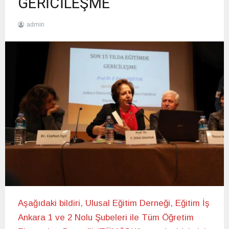
GERİCİLEŞME
admin
20/12/2020
Aşağıdaki bildiri, Ulusal Eğitim Derneği, Eğitim İş
Ankara 1 ve 2 Nolu Şubeleri ile Tüm Öğretim