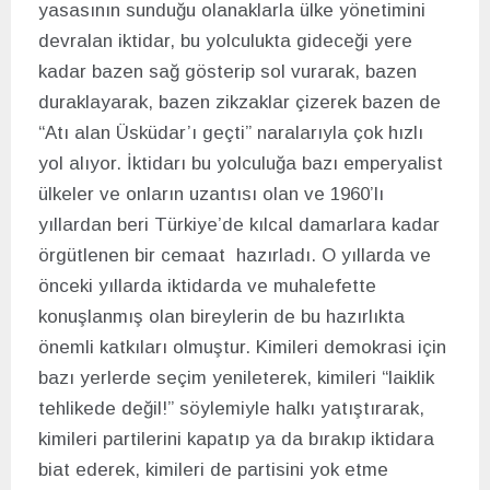
yasasının sunduğu olanaklarla ülke yönetimini
devralan iktidar, bu yolculukta gideceği yere
kadar bazen sağ gösterip sol vurarak, bazen
duraklayarak, bazen zikzaklar çizerek bazen de
“Atı alan Üsküdar’ı geçti” naralarıyla çok hızlı
yol alıyor. İktidarı bu yolculuğa bazı emperyalist
ülkeler ve onların uzantısı olan ve 1960’lı
yıllardan beri Türkiye’de kılcal damarlara kadar
örgütlenen bir cemaat hazırladı. O yıllarda ve
önceki yıllarda iktidarda ve muhalefette
konuşlanmış olan bireylerin de bu hazırlıkta
önemli katkıları olmuştur. Kimileri demokrasi için
bazı yerlerde seçim yenileterek, kimileri “laiklik
tehlikede değil!” söylemiyle halkı yatıştırarak,
kimileri partilerini kapatıp ya da bırakıp iktidara
biat ederek, kimileri de partisini yok etme