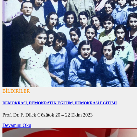
BİLDİRİLER
DEMOKRASİ, DEMOKRATİK EĞİTİM, DEMOKRASİ EĞİTİMİ
23/10/2023
Prof. Dr. F. Dilek Gözütok 20 – 22 Ekim 2023
23/10/2023
Devamını Oku