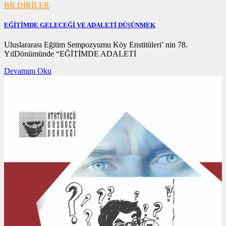
BİLDİRİLER
EĞİTİMDE GELECEĞİ VE ADALETİ DÜŞÜNMEK
16/12/2020
Uluslararası Eğitim Sempozyumu Köy Enstitüleri’ nin 78.
YılDönümünde “EĞİTİMDE ADALETİ
Devamını Oku