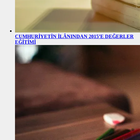
CUMHURİYETİN İLÂNINDAN 2015’E DEĞERLER
EĞİTİMİ