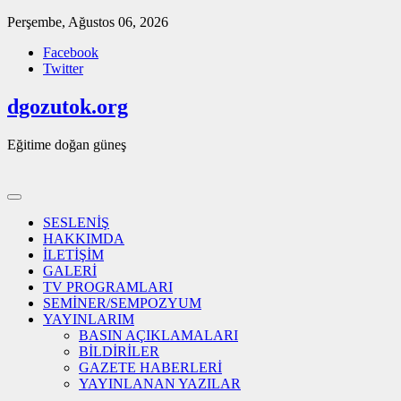
Skip
Perşembe, Ağustos 06, 2026
to
Facebook
content
Twitter
dgozutok.org
Eğitime doğan güneş
SESLENİŞ
HAKKIMDA
İLETİŞİM
GALERİ
TV PROGRAMLARI
SEMİNER/SEMPOZYUM
YAYINLARIM
BASIN AÇIKLAMALARI
BİLDİRİLER
GAZETE HABERLERİ
YAYINLANAN YAZILAR