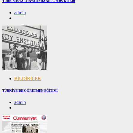
TÜRK SOSYAL HAYATINDA AİLE DERS KİTABI
admin
08/12/2024
08/12/2024
BİLDİRİLER
TÜRKİYE’DE ÖĞRETMEN EĞİTİMİ
admin
28/11/2024
28/11/2024