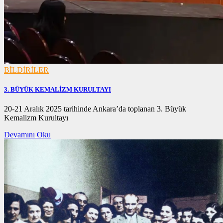
BİLDİRİLER
3. BÜYÜK KEMALİZM KURULTAYI
01/01/2026
20-21 Aralık 2025 tarihinde Ankara’da toplanan 3. Büyük
01/01/2026
Kemalizm Kurultayı
Devamını Oku