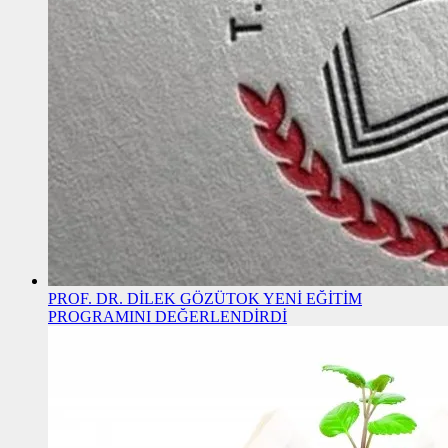
PROF. DR. DİLEK GÖZÜTOK YENİ EĞİTİM
PROGRAMINI DEĞERLENDİRDİ