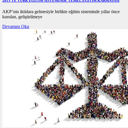
2015’TE TÜRK EĞİTİM SİSTEMİNDE TEMEL EĞİTİM KARMAŞASI
19/12/2020
AKP’nin iktidara gelmesiyle birlikte eğitim sisteminde yıllar önce
19/12/2020
kurulan, geliştirilmeye
Devamını Oku