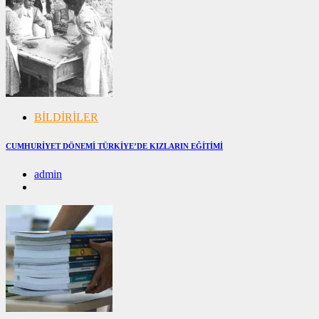
BİLDİRİLER
CUMHURİYET DÖNEMİ TÜRKİYE’DE KIZLARIN EĞİTİMİ
admin
20/04/2025
20/04/2025