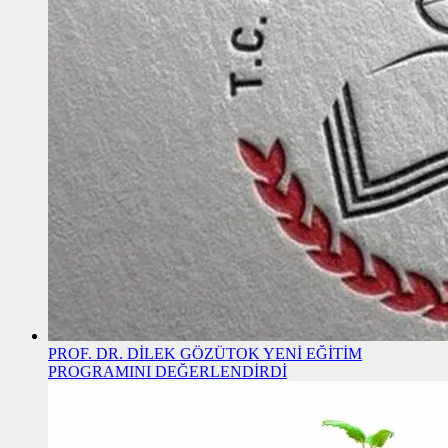
PROF. DR. DİLEK GÖZÜTOK YENİ EĞİTİM
PROGRAMINI DEĞERLENDİRDİ