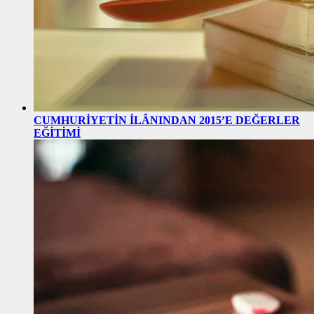
CUMHURİYETİN İLÂNINDAN 2015’E DEĞERLER
EĞİTİMİ