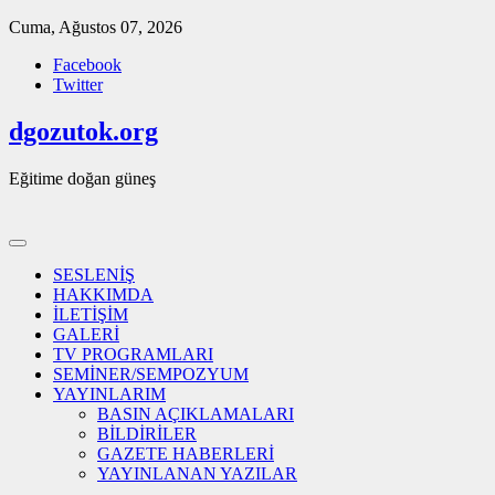
Skip
Cuma, Ağustos 07, 2026
to
Facebook
content
Twitter
dgozutok.org
Eğitime doğan güneş
SESLENİŞ
HAKKIMDA
İLETİŞİM
GALERİ
TV PROGRAMLARI
SEMİNER/SEMPOZYUM
YAYINLARIM
BASIN AÇIKLAMALARI
BİLDİRİLER
GAZETE HABERLERİ
YAYINLANAN YAZILAR