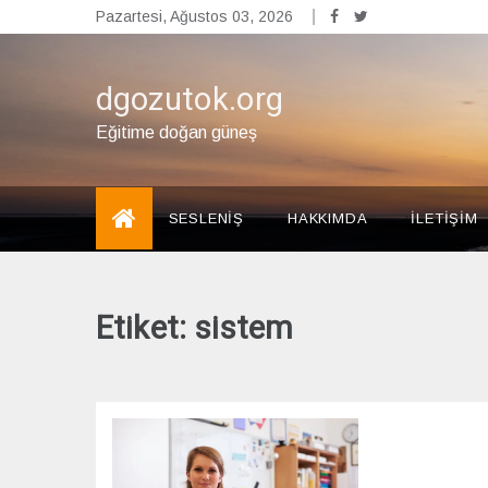
Skip
Pazartesi, Ağustos 03, 2026
to
content
dgozutok.org
Eğitime doğan güneş
SESLENİŞ
HAKKIMDA
İLETİŞİM
Etiket:
sistem