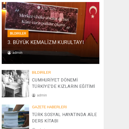
BİLDİRİLER
3. BÜYÜK KEMALİZM KURULTAYI
admin
0
1
BİLDİRİLER
/
CUMHURİYET DÖNEMİ
0
TÜRKİYE’DE KIZLARIN EĞİTİMİ
1
/
admin
2
0
2
GAZETE HABERLERİ
2
0
TÜRK SOSYAL HAYATINDA AİLE
6
/
DERS KİTABI
0
4