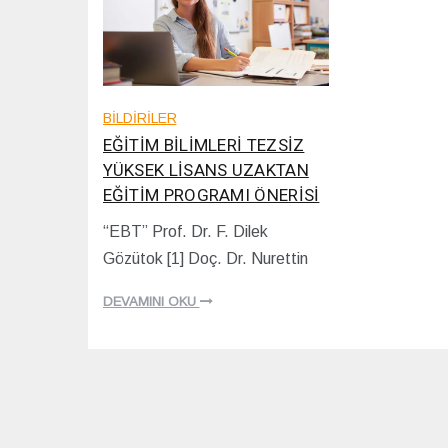
BİLDİRİLER
EĞİTİM BİLİMLERİ TEZSİZ
YÜKSEK LİSANS UZAKTAN
EĞİTİM PROGRAMI ÖNERİSİ
“EBT” Prof. Dr. F. Dilek
0
Gözütok [1] Doç. Dr. Nurettin
5
/
0
DEVAMINI OKU
3
/
2
0
2
2