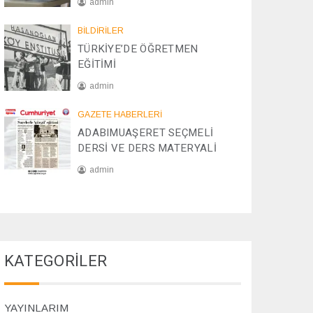
admin
/
2
0
BİLDİRİLER
0
8
TÜRKİYE’DE ÖĞRETMEN
2
/
EĞİTİMİ
5
1
2
admin
/
2
2
GAZETE HABERLERİ
0
8
ADABIMUAŞERET SEÇMELİ
2
/
DERSİ VE DERS MATERYALİ
4
1
1
admin
/
2
0
0
7
2
/
4
1
1
KATEGORİLER
/
2
0
2
YAYINLARIM