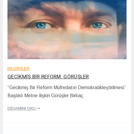
BİLDİRİLER
GECİKMİŞ BİR REFORM: GÖRÜŞLER
“Gecikmiş Bir Reform Müfredatın Demokratikleştirilmesi”
1
Başlıklı Metne İlişkin Görüşler Birkaç
5
/
1
DEVAMINI OKU
2
/
2
0