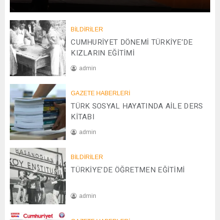
0
1
/
BİLDİRİLER
0
CUMHURİYET DÖNEMİ TÜRKİYE’DE
1
KIZLARIN EĞİTİMİ
/
admin
2
0
2
2
GAZETE HABERLERİ
0
6
TÜRK SOSYAL HAYATINDA AİLE DERS
/
0
KİTABI
4
admin
/
2
0
0
BİLDİRİLER
8
2
TÜRKİYE’DE ÖĞRETMEN EĞİTİMİ
/
5
1
2
admin
/
2
2
0