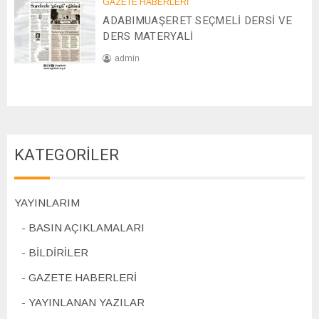
GAZETE HABERLERİ
8
2
ADABIMUAŞERET SEÇMELİ DERSİ VE
/
4
1
DERS MATERYALİ
1
admin
/
2
0
0
7
2
/
4
1
1
KATEGORİLER
/
2
0
2
YAYINLARIM
4
BASIN AÇIKLAMALARI
BİLDİRİLER
GAZETE HABERLERİ
YAYINLANAN YAZILAR