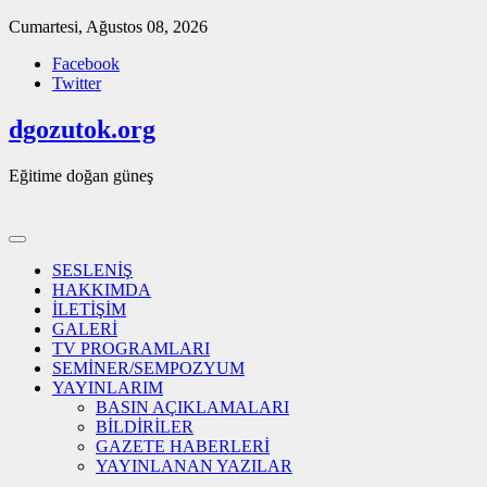
Skip
Cumartesi, Ağustos 08, 2026
to
Facebook
content
Twitter
dgozutok.org
Eğitime doğan güneş
SESLENİŞ
HAKKIMDA
İLETİŞİM
GALERİ
TV PROGRAMLARI
SEMİNER/SEMPOZYUM
YAYINLARIM
BASIN AÇIKLAMALARI
BİLDİRİLER
GAZETE HABERLERİ
YAYINLANAN YAZILAR