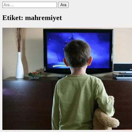
Arama:
Etiket:
mahremiyet