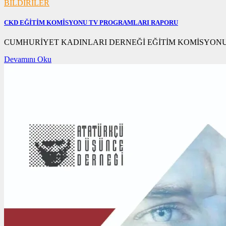
BİLDİRİLER
CKD EĞİTİM KOMİSYONU TV PROGRAMLARI RAPORU
15/12/2020
CUMHURİYET KADINLARI DERNEĞİ EĞİTİM KOMİSYON
Devamını Oku