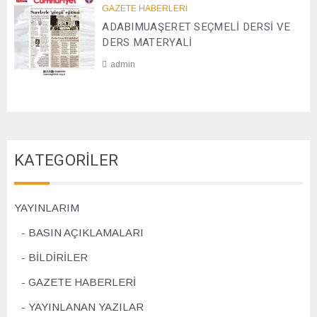
0
GAZETE HABERLERİ
8
2
ADABIMUAŞERET SEÇMELİ DERSİ VE
/
4
1
DERS MATERYALİ
1
admin
/
2
0
0
7
2
/
4
1
1
KATEGORİLER
/
2
0
2
YAYINLARIM
4
BASIN AÇIKLAMALARI
BİLDİRİLER
GAZETE HABERLERİ
YAYINLANAN YAZILAR