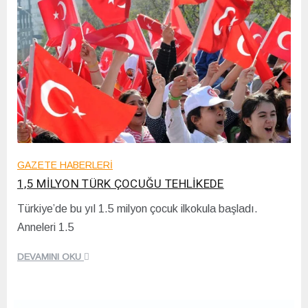
GAZETE HABERLERİ
1,5 MİLYON TÜRK ÇOCUĞU TEHLİKEDE
Türkiye’de bu yıl 1.5 milyon çocuk ilkokula başladı.
1
Anneleri 1.5
7
/
1
DEVAMINI OKU
2
/
2
0