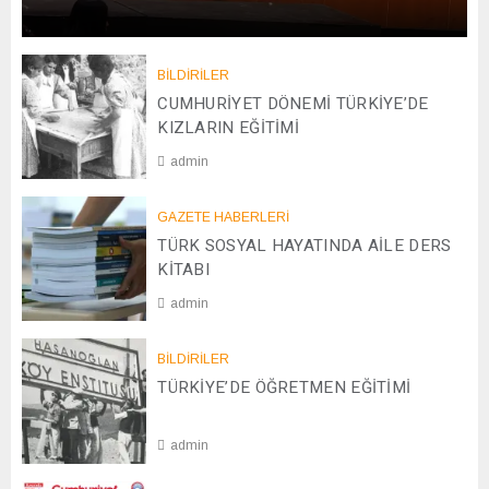
0
1
/
BİLDİRİLER
0
CUMHURİYET DÖNEMİ TÜRKİYE’DE
1
KIZLARIN EĞİTİMİ
/
admin
2
0
2
2
GAZETE HABERLERİ
0
6
TÜRK SOSYAL HAYATINDA AİLE DERS
/
0
KİTABI
4
admin
/
2
0
0
BİLDİRİLER
8
2
TÜRKİYE’DE ÖĞRETMEN EĞİTİMİ
/
5
1
2
admin
/
2
2