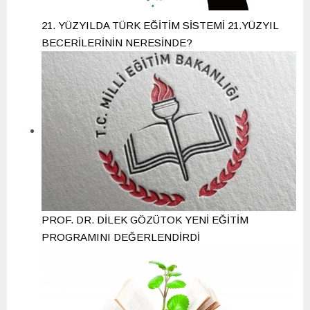
21. YÜZYILDA TÜRK EĞİTİM SİSTEMİ 21.YÜZYIL
BECERİLERİNİN NERESİNDE?
PROF. DR. DİLEK GÖZÜTOK YENİ EĞİTİM
PROGRAMINI DEĞERLENDİRDİ