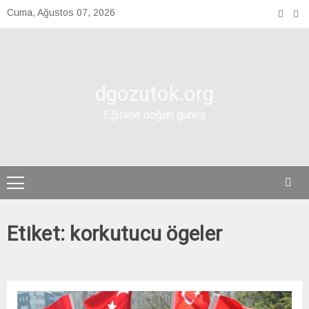
Skip
Cuma, Ağustos 07, 2026
to
content
dgozutok.org
Eğitime doğan güneş
Etiket:
korkutucu ögeler