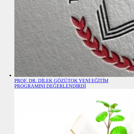
PROF. DR. DİLEK GÖZÜTOK YENİ EĞİTİM
PROGRAMINI DEĞERLENDİRDİ