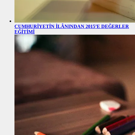
CUMHURİYETİN İLÂNINDAN 2015’E DEĞERLER
EĞİTİMİ