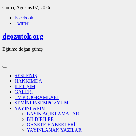
Skip
Cuma, Ağustos 07, 2026
to
Facebook
content
Twitter
dgozutok.org
Eğitime doğan güneş
SESLENİŞ
HAKKIMDA
İLETİŞİM
GALERİ
TV PROGRAMLARI
SEMİNER/SEMPOZYUM
YAYINLARIM
BASIN AÇIKLAMALARI
BİLDİRİLER
GAZETE HABERLERİ
YAYINLANAN YAZILAR