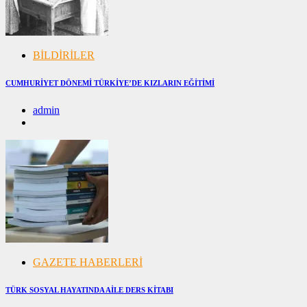
BİLDİRİLER
CUMHURİYET DÖNEMİ TÜRKİYE’DE KIZLARIN EĞİTİMİ
admin
20/04/2025
20/04/2025
GAZETE HABERLERİ
TÜRK SOSYAL HAYATINDA AİLE DERS KİTABI