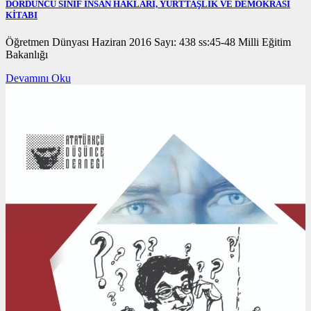
DÖRDÜNCÜ SINIF İNSAN HAKLARI, YURTTAŞLIK VE DEMOKRASİ
KİTABI
20/12/2020
Öğretmen Dünyası Haziran 2016 Sayı: 438 ss:45-48 Milli Eğitim
Bakanlığı
Devamını Oku