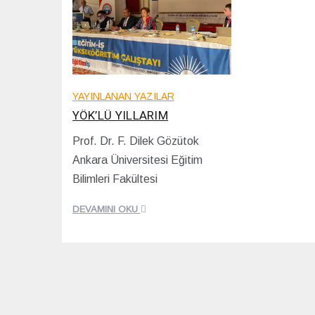
YAYINLANAN YAZILAR
YÖK’LÜ YILLARIM
Prof. Dr. F. Dilek Gözütok
0
Ankara Üniversitesi Eğitim
3
/
Bilimleri Fakültesi
1
0
DEVAMINI OKU
/
2
0
2
3