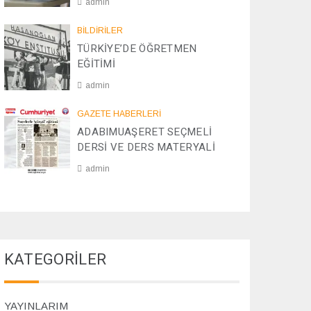
admin
/
2
0
BİLDİRİLER
0
8
TÜRKİYE’DE ÖĞRETMEN
2
/
EĞİTİMİ
5
1
2
admin
/
2
2
GAZETE HABERLERİ
0
8
ADABIMUAŞERET SEÇMELİ
2
/
DERSİ VE DERS MATERYALİ
4
1
1
admin
/
2
0
0
7
2
/
4
1
1
KATEGORİLER
/
2
0
2
YAYINLARIM