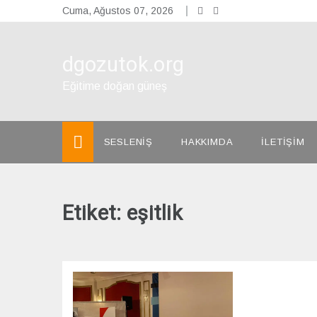
Skip
Cuma, Ağustos 07, 2026
to
content
dgozutok.org
Eğitime doğan güneş
SESLENİŞ
HAKKIMDA
İLETİŞİM
Etiket:
eşitlik