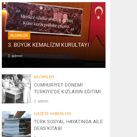
BİLDİRİLER
3. BÜYÜK KEMALİZM KURULTAYI
admin
0
1
BİLDİRİLER
/
CUMHURİYET DÖNEMİ
0
TÜRKİYE’DE KIZLARIN EĞİTİMİ
1
/
admin
2
0
2
GAZETE HABERLERİ
2
0
TÜRK SOSYAL HAYATINDA AİLE
6
/
DERS KİTABI
0
4