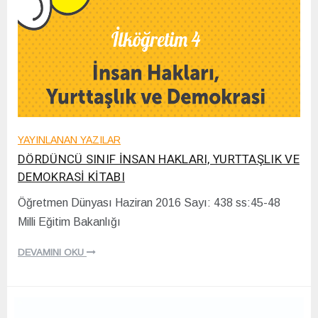
YAYINLANAN YAZILAR
DÖRDÜNCÜ SINIF İNSAN HAKLARI, YURTTAŞLIK VE
DEMOKRASİ KİTABI
Öğretmen Dünyası Haziran 2016 Sayı: 438 ss:45-48
2
Milli Eğitim Bakanlığı
0
/
1
DEVAMINI OKU
2
/
2
0
2