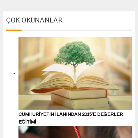
ÇOK OKUNANLAR
CUMHURİYETİN İLÂNINDAN 2015’E DEĞERLER
EĞİTİMİ