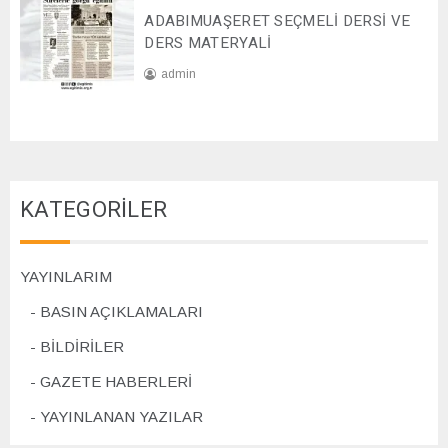
2
ADABIMUAŞERET SEÇMELİ DERSİ VE
/
4
1
DERS MATERYALİ
1
admin
/
2
0
0
7
2
/
4
1
1
KATEGORİLER
/
2
0
2
YAYINLARIM
4
BASIN AÇIKLAMALARI
BİLDİRİLER
GAZETE HABERLERİ
YAYINLANAN YAZILAR