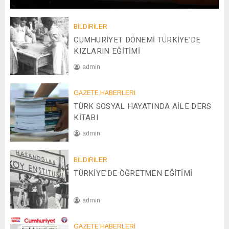
0
1
/
BİLDİRİLER
0
CUMHURİYET DÖNEMİ TÜRKİYE’DE
1
KIZLARIN EĞİTİMİ
/
admin
2
0
2
2
GAZETE HABERLERİ
0
6
TÜRK SOSYAL HAYATINDA AİLE DERS
/
0
KİTABI
4
admin
/
2
0
0
BİLDİRİLER
8
2
TÜRKİYE’DE ÖĞRETMEN EĞİTİMİ
/
5
1
2
admin
/
2
2
0
GAZETE HABERLERİ
8