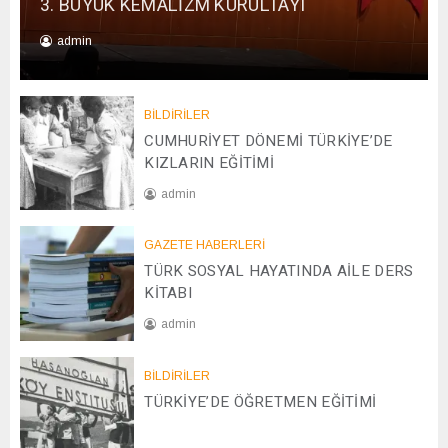
3. BÜYÜK KEMALİZM KURULTAYI
admin
0
1
/
BİLDİRİLER
0
CUMHURİYET DÖNEMİ TÜRKİYE’DE
1
KIZLARIN EĞİTİMİ
/
admin
2
0
2
2
GAZETE HABERLERİ
0
6
TÜRK SOSYAL HAYATINDA AİLE DERS
/
0
KİTABI
4
admin
/
2
0
0
BİLDİRİLER
8
2
TÜRKİYE’DE ÖĞRETMEN EĞİTİMİ
/
5
1
2