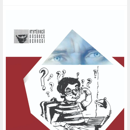
0
/
2
0
2
3