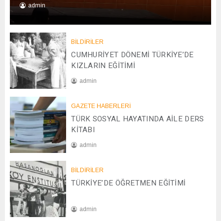
admin
0
1
/
BİLDİRİLER
0
CUMHURİYET DÖNEMİ TÜRKİYE’DE
1
KIZLARIN EĞİTİMİ
/
admin
2
0
2
2
GAZETE HABERLERİ
0
6
TÜRK SOSYAL HAYATINDA AİLE DERS
/
0
KİTABI
4
admin
/
2
0
0
BİLDİRİLER
8
2
TÜRKİYE’DE ÖĞRETMEN EĞİTİMİ
/
5
1
2
admin
/
2