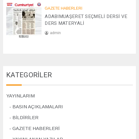
2
0
GAZETE HABERLERİ
8
2
ADABIMUAŞERET SEÇMELİ DERSİ VE
/
4
1
DERS MATERYALİ
1
admin
/
2
0
0
7
2
/
4
1
1
KATEGORİLER
/
2
0
2
YAYINLARIM
4
BASIN AÇIKLAMALARI
BİLDİRİLER
GAZETE HABERLERİ