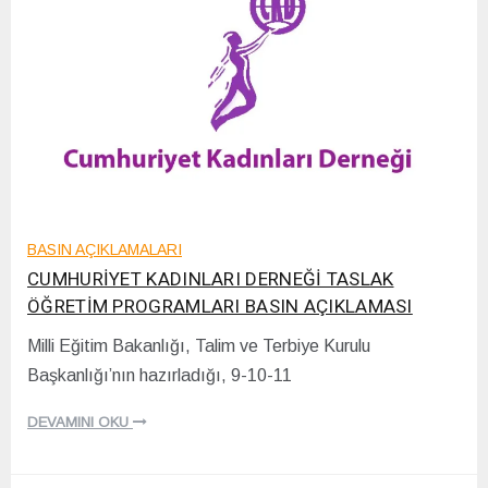
BASIN AÇIKLAMALARI
CUMHURİYET KADINLARI DERNEĞİ TASLAK
ÖĞRETİM PROGRAMLARI BASIN AÇIKLAMASI
Milli Eğitim Bakanlığı, Talim ve Terbiye Kurulu
1
Başkanlığı’nın hazırladığı, 9-10-11
7
/
1
DEVAMINI OKU
2
/
2