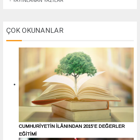
YAYINLANAN YAZILAR
ÇOK OKUNANLAR
CUMHURİYETİN İLÂNINDAN 2015’E DEĞERLER
EĞİTİMİ