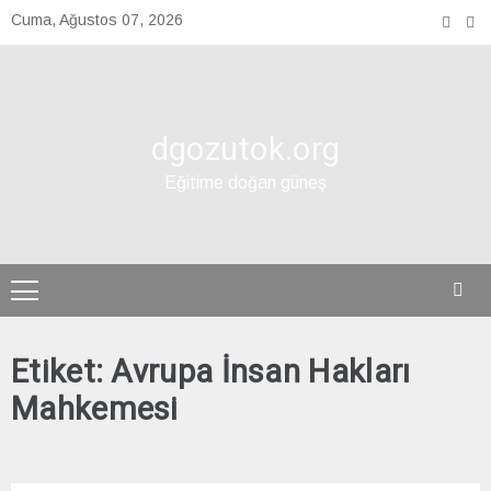
Skip
Cuma, Ağustos 07, 2026
to
content
dgozutok.org
Eğitime doğan güneş
Etiket:
Avrupa İnsan Hakları
Mahkemesi