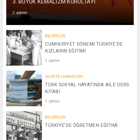
3. BÜYÜK KEMALİZM KURULTAYI
admin
0
1
/
BİLDİRİLER
0
CUMHURİYET DÖNEMİ TÜRKİYE’DE
1
KIZLARIN EĞİTİMİ
/
admin
2
0
2
2
GAZETE HABERLERİ
0
6
TÜRK SOSYAL HAYATINDA AİLE DERS
/
0
KİTABI
4
admin
/
2
0
0
BİLDİRİLER
8
2
TÜRKİYE’DE ÖĞRETMEN EĞİTİMİ
/
5
1
2