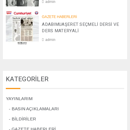
admin
/
2
2
0
GAZETE HABERLERİ
8
2
ADABIMUAŞERET SEÇMELİ DERSİ VE
/
4
1
DERS MATERYALİ
1
admin
/
2
0
0
7
2
/
4
1
1
KATEGORİLER
/
2
0
2
YAYINLARIM
4
BASIN AÇIKLAMALARI
BİLDİRİLER
GAZETE HABERLERİ