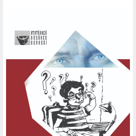
/
2
0
2
0