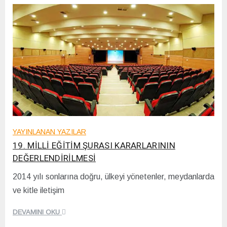
YAYINLANAN YAZILAR
19. MİLLİ EĞİTİM ŞURASI KARARLARININ
DEĞERLENDİRİLMESİ
2014 yılı sonlarına doğru, ülkeyi yönetenler, meydanlarda
2
ve kitle iletişim
0
/
1
DEVAMINI OKU
2