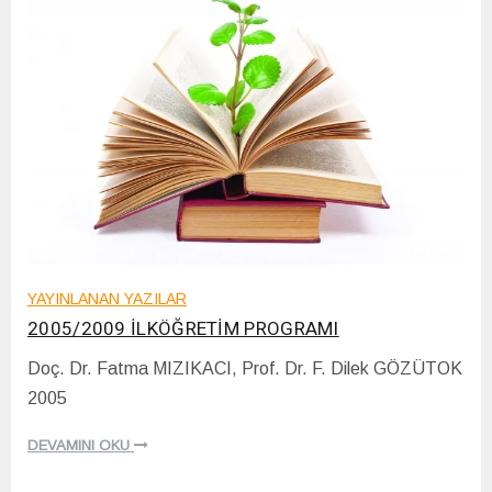
YAYINLANAN YAZILAR
2005/2009 İLKÖĞRETİM PROGRAMI
Doç. Dr. Fatma MIZIKACI, Prof. Dr. F. Dilek GÖZÜTOK
1
2005
8
/
1
DEVAMINI OKU
2
/