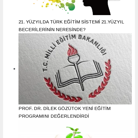
21. YÜZYILDA TÜRK EĞİTİM SİSTEMİ 21.YÜZYIL
BECERİLERİNİN NERESİNDE?
PROF. DR. DİLEK GÖZÜTOK YENİ EĞİTİM
PROGRAMINI DEĞERLENDİRDİ