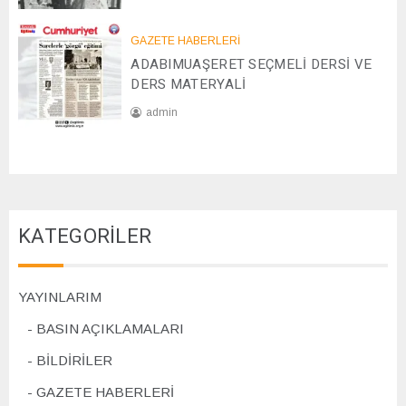
2
2
0
GAZETE HABERLERİ
8
2
ADABIMUAŞERET SEÇMELİ DERSİ VE
/
4
1
DERS MATERYALİ
1
admin
/
2
0
0
7
2
/
4
1
1
KATEGORİLER
/
2
0
2
YAYINLARIM
4
BASIN AÇIKLAMALARI
BİLDİRİLER
GAZETE HABERLERİ