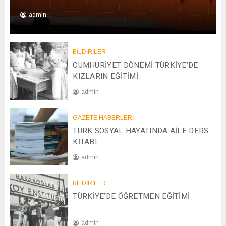
admin
0
1
/
BİLDİRİLER
0
CUMHURİYET DÖNEMİ TÜRKİYE’DE
1
KIZLARIN EĞİTİMİ
/
admin
2
0
2
2
GAZETE HABERLERİ
0
6
TÜRK SOSYAL HAYATINDA AİLE DERS
/
0
KİTABI
4
admin
/
2
0
0
BİLDİRİLER
8
2
TÜRKİYE’DE ÖĞRETMEN EĞİTİMİ
/
5
1
2
admin
/