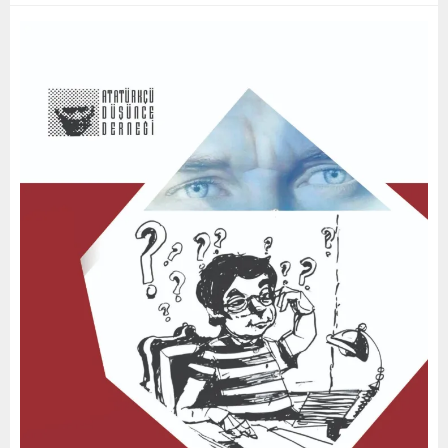
2
0
2
0