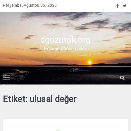
Skip
Perşembe, Ağustos 06, 2026
to
content
dgozutok.org
Eğitime doğan güneş
Etiket:
ulusal değer