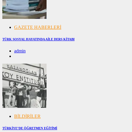
GAZETE HABERLERİ
TÜRK SOSYAL HAYATINDA AİLE DERS KİTABI
admin
08/12/2024
08/12/2024
BİLDİRİLER
TÜRKİYE’DE ÖĞRETMEN EĞİTİMİ