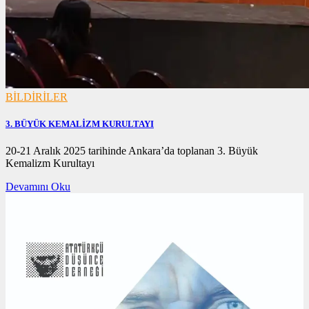
BİLDİRİLER
3. BÜYÜK KEMALİZM KURULTAYI
01/01/2026
20-21 Aralık 2025 tarihinde Ankara’da toplanan 3. Büyük
01/01/2026
Kemalizm Kurultayı
Devamını Oku