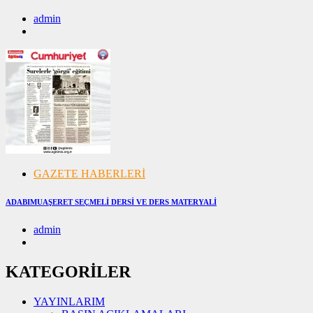
admin
28/11/2024
28/11/2024
GAZETE HABERLERİ
ADABIMUAŞERET SEÇMELİ DERSİ VE DERS MATERYALİ
admin
07/11/2024
07/11/2024
KATEGORİLER
YAYINLARIM