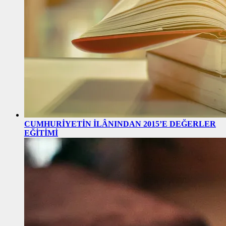
CUMHURİYETİN İLÂNINDAN 2015’E DEĞERLER
EĞİTİMİ