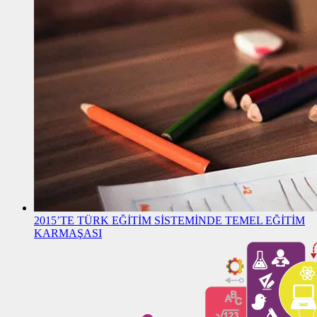
2015’TE TÜRK EĞİTİM SİSTEMİNDE TEMEL EĞİTİM
KARMAŞASI