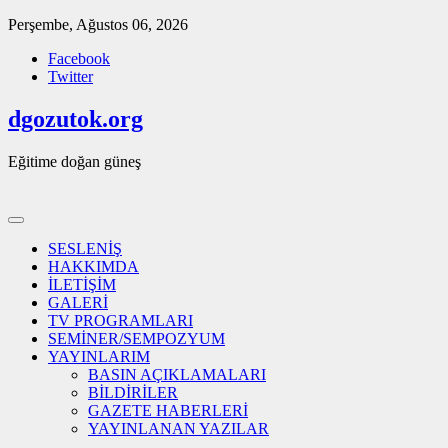
Skip
Perşembe, Ağustos 06, 2026
to
Facebook
content
Twitter
dgozutok.org
Eğitime doğan güneş
SESLENİŞ
HAKKIMDA
İLETİŞİM
GALERİ
TV PROGRAMLARI
SEMİNER/SEMPOZYUM
YAYINLARIM
BASIN AÇIKLAMALARI
BİLDİRİLER
GAZETE HABERLERİ
YAYINLANAN YAZILAR