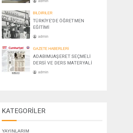
admin
/
2
0
BİLDİRİLER
0
8
TÜRKİYE’DE ÖĞRETMEN
2
/
EĞİTİMİ
5
1
2
admin
/
2
2
GAZETE HABERLERİ
0
8
ADABIMUAŞERET SEÇMELİ
2
/
DERSİ VE DERS MATERYALİ
4
1
1
admin
/
2
0
0
7
2
/
4
1
1
KATEGORİLER
/
2
0
2
YAYINLARIM