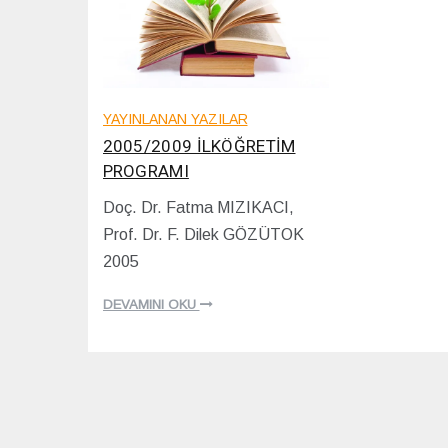
YAYINLANAN YAZILAR
2005/2009 İLKÖĞRETİM
PROGRAMI
Doç. Dr. Fatma MIZIKACI,
1
Prof. Dr. F. Dilek GÖZÜTOK
8
/
2005
1
2
DEVAMINI OKU
/
2
0
2
0