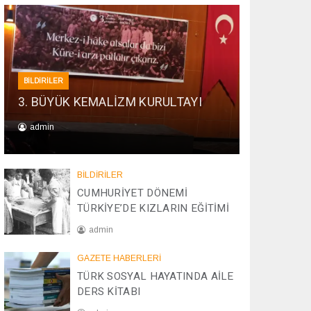
BİLDİRİLER
3. BÜYÜK KEMALİZM KURULTAYI
admin
0
1
BİLDİRİLER
/
CUMHURİYET DÖNEMİ
0
TÜRKİYE’DE KIZLARIN EĞİTİMİ
1
/
admin
2
0
2
GAZETE HABERLERİ
2
0
TÜRK SOSYAL HAYATINDA AİLE
6
/
DERS KİTABI
0
4