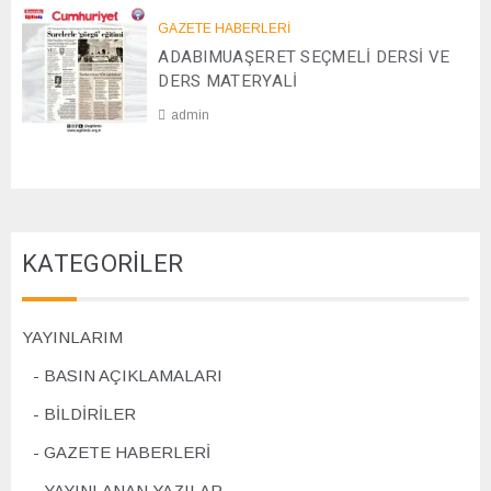
2
0
GAZETE HABERLERİ
8
2
ADABIMUAŞERET SEÇMELİ DERSİ VE
/
4
1
DERS MATERYALİ
1
admin
/
2
0
0
7
2
/
4
1
1
KATEGORİLER
/
2
0
2
YAYINLARIM
4
BASIN AÇIKLAMALARI
BİLDİRİLER
GAZETE HABERLERİ
YAYINLANAN YAZILAR