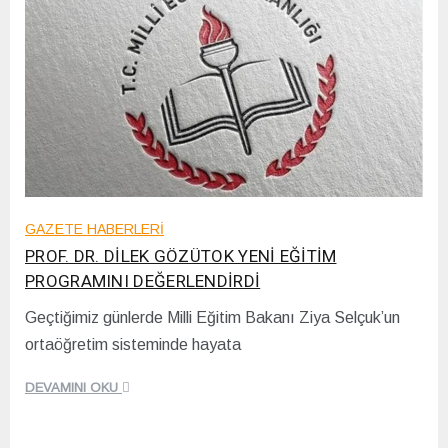
GAZETE HABERLERİ
PROF. DR. DİLEK GÖZÜTOK YENİ EĞİTİM
PROGRAMINI DEĞERLENDİRDİ
Geçtiğimiz günlerde Milli Eğitim Bakanı Ziya Selçuk’un
1
ortaöğretim sisteminde hayata
7
/
1
DEVAMINI OKU
2
/
2