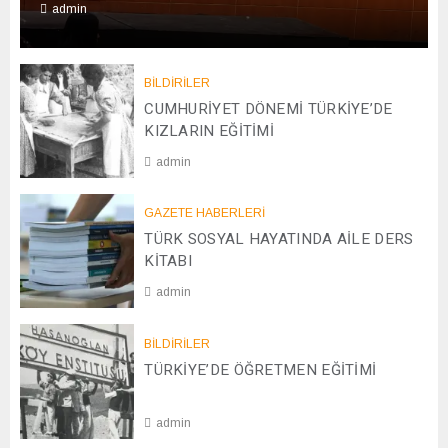
admin
0
1
/
BİLDİRİLER
0
CUMHURİYET DÖNEMİ TÜRKİYE’DE
1
KIZLARIN EĞİTİMİ
/
admin
2
0
2
2
GAZETE HABERLERİ
0
6
TÜRK SOSYAL HAYATINDA AİLE DERS
/
0
KİTABI
4
admin
/
2
0
0
BİLDİRİLER
8
2
TÜRKİYE’DE ÖĞRETMEN EĞİTİMİ
/
5
1
2
admin
/
2