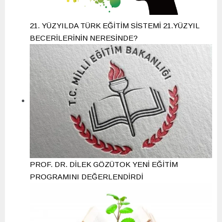
21. YÜZYILDA TÜRK EĞİTİM SİSTEMİ 21.YÜZYIL
BECERİLERİNİN NERESİNDE?
PROF. DR. DİLEK GÖZÜTOK YENİ EĞİTİM
PROGRAMINI DEĞERLENDİRDİ