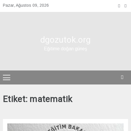
Skip
Pazar, Ağustos 09, 2026
to
content
dgozutok.org
Eğitime doğan güneş
Etiket:
matematik