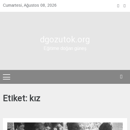
Skip
Cumartesi, Ağustos 08, 2026
to
content
dgozutok.org
Eğitime doğan güneş
Etiket:
kız