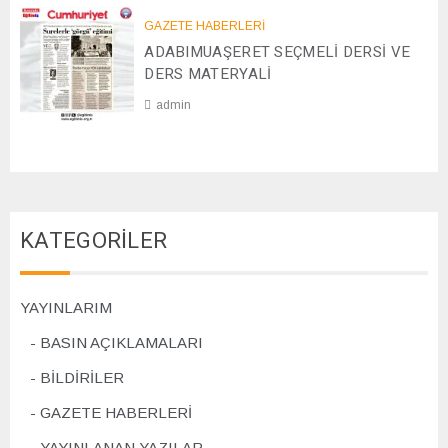
2
0
GAZETE HABERLERİ
8
2
ADABIMUAŞERET SEÇMELİ DERSİ VE
/
4
1
DERS MATERYALİ
1
admin
/
2
0
0
7
2
/
4
1
1
KATEGORİLER
/
2
0
2
YAYINLARIM
4
BASIN AÇIKLAMALARI
BİLDİRİLER
GAZETE HABERLERİ
YAYINLANAN YAZILAR