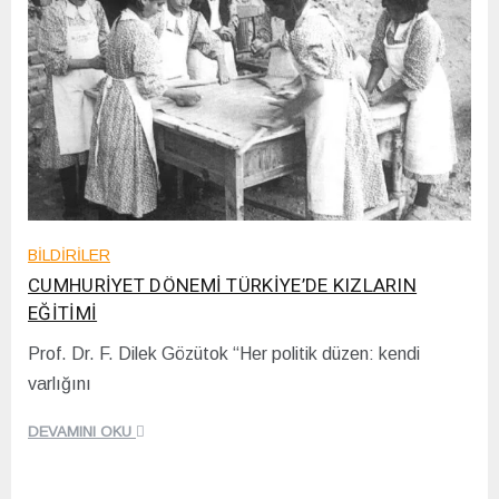
BİLDİRİLER
CUMHURİYET DÖNEMİ TÜRKİYE’DE KIZLARIN
EĞİTİMİ
Prof. Dr. F. Dilek Gözütok “Her politik düzen: kendi
2
varlığını
0
/
0
DEVAMINI OKU
4
/
2