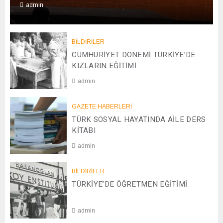
admin
0
1
/
BİLDİRİLER
0
CUMHURİYET DÖNEMİ TÜRKİYE’DE
1
KIZLARIN EĞİTİMİ
/
admin
2
0
2
2
GAZETE HABERLERİ
0
6
TÜRK SOSYAL HAYATINDA AİLE DERS
/
0
KİTABI
4
admin
/
2
0
0
BİLDİRİLER
8
2
TÜRKİYE’DE ÖĞRETMEN EĞİTİMİ
/
5
1
2
admin
/
2