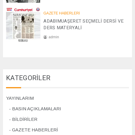
2
2
0
GAZETE HABERLERİ
8
2
ADABIMUAŞERET SEÇMELİ DERSİ VE
/
4
1
DERS MATERYALİ
1
admin
/
2
0
0
7
2
/
4
1
1
KATEGORİLER
/
2
0
2
YAYINLARIM
4
BASIN AÇIKLAMALARI
BİLDİRİLER
GAZETE HABERLERİ