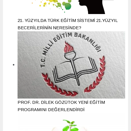
21. YÜZYILDA TÜRK EĞİTİM SİSTEMİ 21.YÜZYIL
BECERİLERİNİN NERESİNDE?
PROF. DR. DİLEK GÖZÜTOK YENİ EĞİTİM
PROGRAMINI DEĞERLENDİRDİ