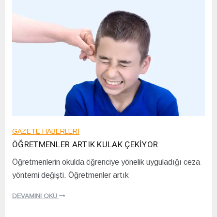
GAZETE HABERLERİ
ÖĞRETMENLER ARTIK KULAK ÇEKİYOR
Öğretmenlerin okulda öğrenciye yönelik uyguladığı ceza
1
yöntemi değişti. Öğretmenler artık
1
/
1
DEVAMINI OKU
2
/