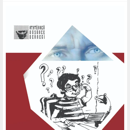
2
0
2
0