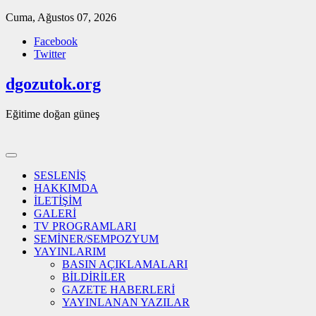
Skip
Cuma, Ağustos 07, 2026
to
Facebook
content
Twitter
dgozutok.org
Eğitime doğan güneş
SESLENİŞ
HAKKIMDA
İLETİŞİM
GALERİ
TV PROGRAMLARI
SEMİNER/SEMPOZYUM
YAYINLARIM
BASIN AÇIKLAMALARI
BİLDİRİLER
GAZETE HABERLERİ
YAYINLANAN YAZILAR