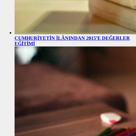
CUMHURİYETİN İLÂNINDAN 2015’E DEĞERLER
EĞİTİMİ