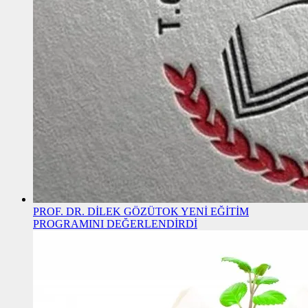
PROF. DR. DİLEK GÖZÜTOK YENİ EĞİTİM
PROGRAMINI DEĞERLENDİRDİ