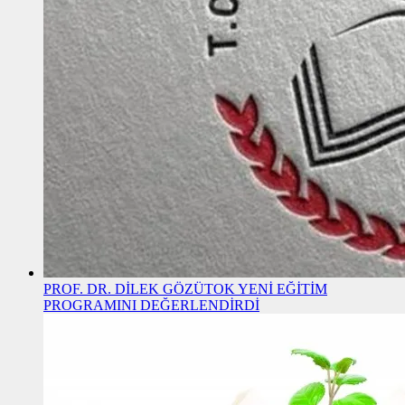
PROF. DR. DİLEK GÖZÜTOK YENİ EĞİTİM
PROGRAMINI DEĞERLENDİRDİ