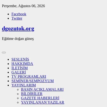
Skip
Perşembe, Ağustos 06, 2026
to
Facebook
content
Twitter
dgozutok.org
Eğitime doğan güneş
SESLENİŞ
HAKKIMDA
İLETİŞİM
GALERİ
TV PROGRAMLARI
SEMİNER/SEMPOZYUM
YAYINLARIM
BASIN AÇIKLAMALARI
BİLDİRİLER
GAZETE HABERLERİ
YAYINLANAN YAZILAR