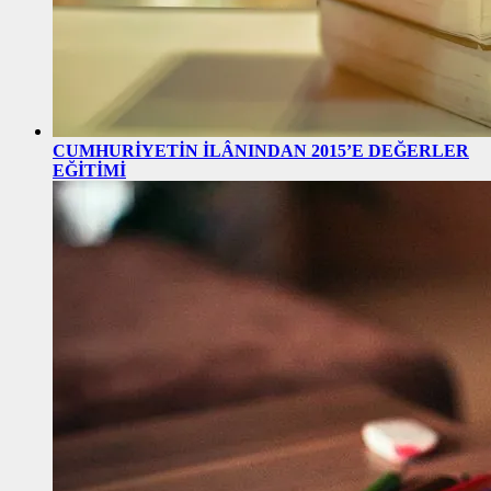
CUMHURİYETİN İLÂNINDAN 2015’E DEĞERLER
EĞİTİMİ