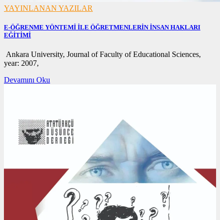
YAYINLANAN YAZILAR
E-ÖĞRENME YÖNTEMİ İLE ÖĞRETMENLERİN İNSAN HAKLARI
EĞİTİMİ
18/12/2020
Ankara University, Journal of Faculty of Educational Sciences,
18/12/2020
year: 2007,
Devamını Oku