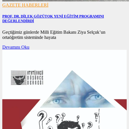
GAZETE HABERLERİ
PROF. DR. DİLEK GÖZÜTOK YENİ EĞİTİM PROGRAMINI
DEĞERLENDİRDİ
17/12/2020
Geçtiğimiz günlerde Milli Eğitim Bakanı Ziya Selçuk’un
17/12/2020
ortaöğretim sisteminde hayata
Devamını Oku