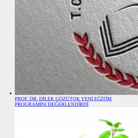
PROF. DR. DİLEK GÖZÜTOK YENİ EĞİTİM
PROGRAMINI DEĞERLENDİRDİ