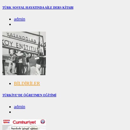
TÜRK SOSYAL HAYATINDA AİLE DERS KİTABI
admin
08/12/2024
08/12/2024
BİLDİRİLER
TÜRKİYE’DE ÖĞRETMEN EĞİTİMİ
admin
28/11/2024
28/11/2024