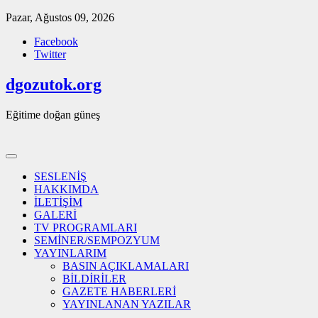
Skip
Pazar, Ağustos 09, 2026
to
Facebook
content
Twitter
dgozutok.org
Eğitime doğan güneş
SESLENİŞ
HAKKIMDA
İLETİŞİM
GALERİ
TV PROGRAMLARI
SEMİNER/SEMPOZYUM
YAYINLARIM
BASIN AÇIKLAMALARI
BİLDİRİLER
GAZETE HABERLERİ
YAYINLANAN YAZILAR