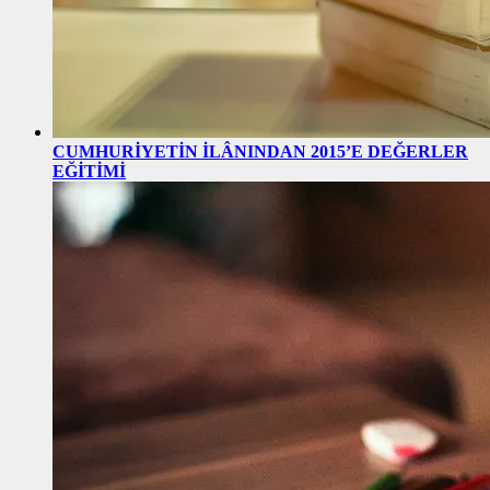
CUMHURİYETİN İLÂNINDAN 2015’E DEĞERLER
EĞİTİMİ