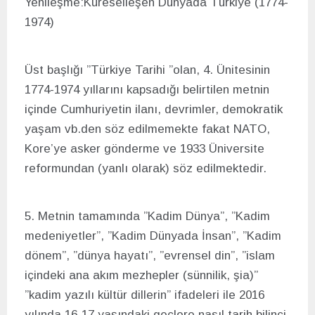
Yenileşme:Küreselleşen Dünyada Türkiye (1774-
1974)
Üst başlığı ”Türkiye Tarihi ”olan, 4. Ünitesinin
1774-1974 yıllarını kapsadığı belirtilen metnin
içinde Cumhuriyetin ilanı, devrimler, demokratik
yaşam vb.den söz edilmemekte fakat NATO,
Kore’ye asker gönderme ve 1933 Üniversite
reformundan (yanlı olarak) söz edilmektedir.
5. Metnin tamamında ”Kadim Dünya”, ”Kadim
medeniyetler”, ”Kadim Dünyada İnsan”, ”Kadim
dönem”, ”dünya hayatı”, ”evrensel din”, ”islam
içindeki ana akım mezhepler (sünnilik, şia)”
”kadim yazılı kültür dillerin” ifadeleri ile 2016
yılında 16-17 yaşındaki geçlere nasıl tarih bilinci