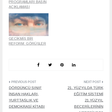
PROGRAMLARI BASIN
AÇIKLAMASI
GECİKMİŞ BİR
REFORM: GÖRÜŞLER
Yazı
DÖRDÜNCÜ SINIF
21. YÜZYILDA TÜRK
gezinmesi
İNSAN HAKLARI,
EĞİTİM SİSTEMİ
YURTTAŞLIK VE
21.YÜZYIL
DEMOKRASİ KİTABI
BECERİLERİNİN