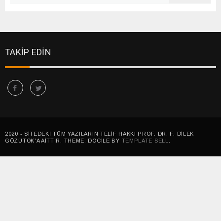
TAKİP EDİN
2020 - SITEDEKI TÜM YAZILARIN TELIF HAKKI PROF. DR. F. DILEK
GÖZÜTOK'A AITTIR. THEME: DOCILE BY
TEMPLATE SELL
.