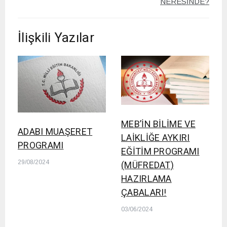
NERESİNDE?
İlişkili Yazılar
MEB’İN BİLİME VE
ADABI MUAŞERET
LAİKLİĞE AYKIRI
PROGRAMI
EĞİTİM PROGRAMI
29/08/2024
(MÜFREDAT)
HAZIRLAMA
ÇABALARI!
03/06/2024