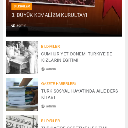
BİLDİRİLER
3. BÜYÜK KEMALİZM KURULTAYI
admin
0
1
/
BİLDİRİLER
0
CUMHURİYET DÖNEMİ TÜRKİYE’DE
1
KIZLARIN EĞİTİMİ
/
admin
2
0
2
2
GAZETE HABERLERİ
0
6
TÜRK SOSYAL HAYATINDA AİLE DERS
/
0
KİTABI
4
admin
/
2
0
0
BİLDİRİLER
8
2
/