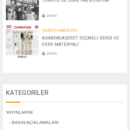
TÜRKİYE’DE ÖĞRETMEN EĞİTİMİ
5
1
2
admin
/
2
2
0
GAZETE HABERLERİ
8
2
ADABIMUAŞERET SEÇMELİ DERSİ VE
/
4
1
DERS MATERYALİ
1
admin
/
2
0
0
7
2
/
4
1
1
KATEGORİLER
/
2
0
2
YAYINLARIM
4
BASIN AÇIKLAMALARI