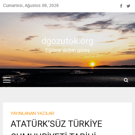
Skip
Cumartesi, Ağustos 08, 2026
to
content
dgozutok.org
Eğitime doğan güneş
YAYINLANAN YAZILAR
ATATÜRK’SÜZ TÜRKİYE