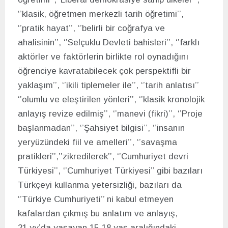
‘’klasik, öğretmen merkezli tarih öğretimi’’,
‘’pratik hayat’’, ‘’belirli bir coğrafya ve
ahalisinin’’, ‘’Selçuklu Devleti bahisleri’’, ‘’farklı
aktörler ve faktörlerin birlikte rol oynadığını
öğrenciye kavratabilecek çok perspektifli bir
yaklaşım’’, ‘’ikili tiplemeler ile’’, ‘’tarih anlatısı’’
‘’olumlu ve eleştirilen yönleri’’, ‘’klasik kronolojik
anlayış revize edilmiş’’, ‘’manevi (fikri)’’, ‘’Proje
başlanmadan’’, ‘’Şahsiyet bilgisi’’, ‘’insanın
yeryüzündeki fiil ve amelleri’’, ‘’savaşma
pratikleri’’,’’zikredilerek’’, ‘’Cumhuriyet devri
Türkiyesi’’, ‘’Cumhuriyet Türkiyesi’’ gibi bazıları
Türkçeyi kullanma yetersizliği, bazıları da
‘’Türkiye Cumhuriyeti’’ ni kabul etmeyen
kafalardan çıkmış bu anlatım ve anlayış,
21.yy’da yaşayan 15-18 yaş aralığındaki